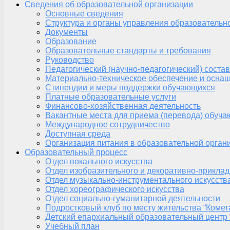
Сведения об образовательной организации
Основные сведения
Структура и органы управления образовательн
Документы
Образование
Образовательные стандарты и требования
Руководство
Педагогический (научно-педагогический) состав
Материально-техническое обеспечение и оснащ
Стипендии и меры поддержки обучающихся
Платные образовательные услуги
Финансово-хозяйственная деятельность
Вакантные места для приема (перевода) обуч
Международное сотрудничество
Доступная среда
Организация питания в образовательной орган
Образовательный процесс
Отдел вокального искусства
Отдел изобразительного и декоративно-приклад
Отдел музыкально-инструментального искусств
Отдел хореографического искусства
Отдел социально-гуманитарной деятельности
Подростковый клуб по месту жительства “Комет
Детский епархиальный образовательный центр 
Учебный план