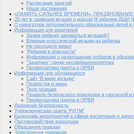
Расписание занятий
Наши достижения
«ПАМЯТЬ СИЛЬНЕЕ ВРЕМЕНИ», ПРАЗДНОВАНИЕ
20 лет в гармонии музыки и красок! (К юбилею ДШИ 
О навигаторе дополнительного образования детей в
Информация для родителей
Зачем ребенку заниматься музыкой?
Влияние классической музыки на ребенка
Не проходите мимо!
“Ребенок в опасности”
Информация о недопущении поборов в образо
“Зацепинг” среди несовершеннолетних
Профилактика гриппа и ОРВИ
Информация для обучающихся
Сайт “В мире музыки”
Подросток и закон
Твоя позиция
Правила безопасного поведения в городской и
Профилактика гриппа и ОРВИ
Дорожная безопасность
Учрежденческая газета “РИТМ”
Календарь мероприятий в сфере воспитания и допол
Противодействие коррупции
Обращения граждан
Электронная приемная