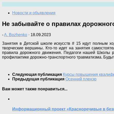
Перейти
к
Новости и объявления
содержимому
Не забывайте о правилах дорожног
-
A. Bozhenko
·
18.09.2023
Занятия в Детской школе искусств # 15 идут полным хо
творческие вершины. Кто-то идет на занятия самостояте
правила дорожного движения. Педагоги нашей Школы ре
профилактике дорожно-транспортного травматизма. Будьте
Следующая публикация
Курсы повышения квалиф
Предыдущая публикация
Осенний пленэр
Вам может также понравиться...
Информационный проект «Красноречивые в без