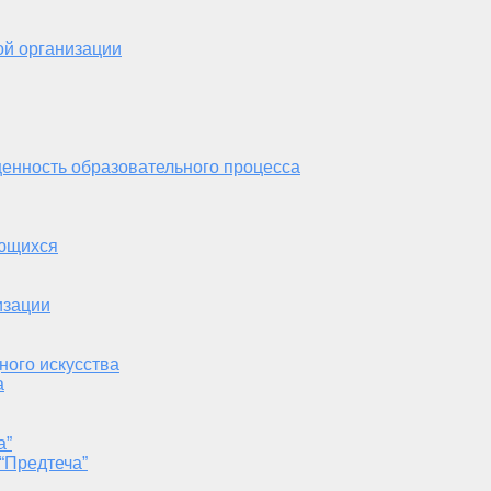
ой организации
енность образовательного процесса
ающихся
изации
ного искусства
а
а”
“Предтеча”