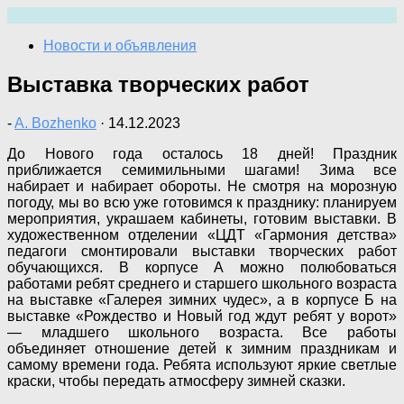
Перейти
к
Новости и объявления
содержимому
Выставка творческих работ
-
A. Bozhenko
·
14.12.2023
До Нового года осталось 18 дней! Праздник
приближается семимильными шагами! Зима все
набирает и набирает обороты. Не смотря на морозную
погоду, мы во всю уже готовимся к празднику: планируем
мероприятия, украшаем кабинеты, готовим выставки. В
художественном отделении «ЦДТ «Гармония детства»
педагоги смонтировали выставки творческих работ
обучающихся. В корпусе А можно полюбоваться
работами ребят среднего и старшего школьного возраста
на выставке «Галерея зимних чудес», а в корпусе Б на
выставке «Рождество и Новый год ждут ребят у ворот»
— младшего школьного возраста. Все работы
объединяет отношение детей к зимним праздникам и
самому времени года. Ребята используют яркие светлые
краски, чтобы передать атмосферу зимней сказки.