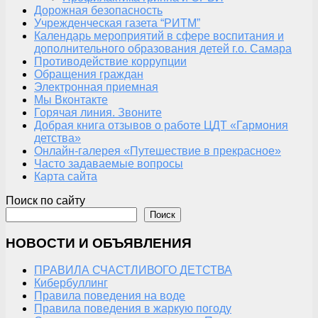
Дорожная безопасность
Учрежденческая газета “РИТМ”
Календарь мероприятий в сфере воспитания и
дополнительного образования детей г.о. Самара
Противодействие коррупции
Обращения граждан
Электронная приемная
Мы Вконтакте
Горячая линия. Звоните
Добрая книга отзывов о работе ЦДТ «Гармония
детства»
Онлайн-галерея «Путешествие в прекрасное»
Часто задаваемые вопросы
Карта сайта
Поиск по сайту
Поиск
НОВОСТИ И ОБЪЯВЛЕНИЯ
ПРАВИЛА СЧАСТЛИВОГО ДЕТСТВА
Кибербуллинг
Правила поведения на воде
Правила поведения в жаркую погоду