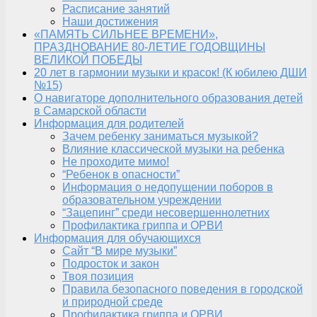
Расписание занятий
Наши достижения
«ПАМЯТЬ СИЛЬНЕЕ ВРЕМЕНИ»,
ПРАЗДНОВАНИЕ 80-ЛЕТИЕ ГОДОВЩИНЫ
ВЕЛИКОЙ ПОБЕДЫ
20 лет в гармонии музыки и красок! (К юбилею ДШИ
№15)
О навигаторе дополнительного образования детей
в Самарской области
Информация для родителей
Зачем ребенку заниматься музыкой?
Влияние классической музыки на ребенка
Не проходите мимо!
“Ребенок в опасности”
Информация о недопущении поборов в
образовательном учреждении
“Зацепинг” среди несовершеннолетних
Профилактика гриппа и ОРВИ
Информация для обучающихся
Сайт “В мире музыки”
Подросток и закон
Твоя позиция
Правила безопасного поведения в городской
и природной среде
Профилактика гриппа и ОРВИ