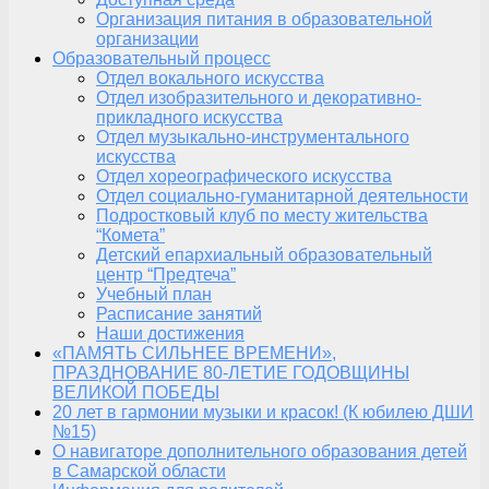
Организация питания в образовательной
организации
Образовательный процесс
Отдел вокального искусства
Отдел изобразительного и декоративно-
прикладного искусства
Отдел музыкально-инструментального
искусства
Отдел хореографического искусства
Отдел социально-гуманитарной деятельности
Подростковый клуб по месту жительства
“Комета”
Детский епархиальный образовательный
центр “Предтеча”
Учебный план
Расписание занятий
Наши достижения
«ПАМЯТЬ СИЛЬНЕЕ ВРЕМЕНИ»,
ПРАЗДНОВАНИЕ 80-ЛЕТИЕ ГОДОВЩИНЫ
ВЕЛИКОЙ ПОБЕДЫ
20 лет в гармонии музыки и красок! (К юбилею ДШИ
№15)
О навигаторе дополнительного образования детей
в Самарской области