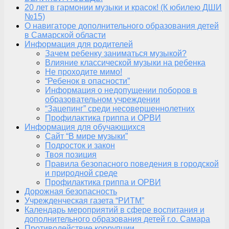
20 лет в гармонии музыки и красок! (К юбилею ДШИ
№15)
О навигаторе дополнительного образования детей
в Самарской области
Информация для родителей
Зачем ребенку заниматься музыкой?
Влияние классической музыки на ребенка
Не проходите мимо!
“Ребенок в опасности”
Информация о недопущении поборов в
образовательном учреждении
“Зацепинг” среди несовершеннолетних
Профилактика гриппа и ОРВИ
Информация для обучающихся
Сайт “В мире музыки”
Подросток и закон
Твоя позиция
Правила безопасного поведения в городской
и природной среде
Профилактика гриппа и ОРВИ
Дорожная безопасность
Учрежденческая газета “РИТМ”
Календарь мероприятий в сфере воспитания и
дополнительного образования детей г.о. Самара
Противодействие коррупции