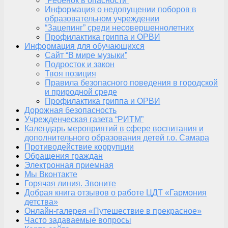
“Ребенок в опасности”
Информация о недопущении поборов в
образовательном учреждении
“Зацепинг” среди несовершеннолетних
Профилактика гриппа и ОРВИ
Информация для обучающихся
Сайт “В мире музыки”
Подросток и закон
Твоя позиция
Правила безопасного поведения в городской
и природной среде
Профилактика гриппа и ОРВИ
Дорожная безопасность
Учрежденческая газета “РИТМ”
Календарь мероприятий в сфере воспитания и
дополнительного образования детей г.о. Самара
Противодействие коррупции
Обращения граждан
Электронная приемная
Мы Вконтакте
Горячая линия. Звоните
Добрая книга отзывов о работе ЦДТ «Гармония
детства»
Онлайн-галерея «Путешествие в прекрасное»
Часто задаваемые вопросы