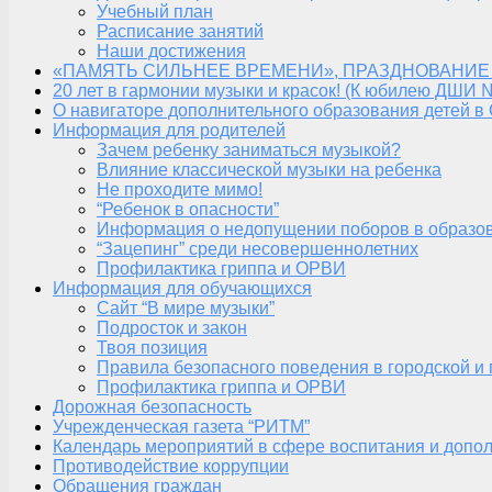
Учебный план
Расписание занятий
Наши достижения
«ПАМЯТЬ СИЛЬНЕЕ ВРЕМЕНИ», ПРАЗДНОВАНИЕ
20 лет в гармонии музыки и красок! (К юбилею ДШИ 
О навигаторе дополнительного образования детей в
Информация для родителей
Зачем ребенку заниматься музыкой?
Влияние классической музыки на ребенка
Не проходите мимо!
“Ребенок в опасности”
Информация о недопущении поборов в образо
“Зацепинг” среди несовершеннолетних
Профилактика гриппа и ОРВИ
Информация для обучающихся
Сайт “В мире музыки”
Подросток и закон
Твоя позиция
Правила безопасного поведения в городской и
Профилактика гриппа и ОРВИ
Дорожная безопасность
Учрежденческая газета “РИТМ”
Календарь мероприятий в сфере воспитания и допол
Противодействие коррупции
Обращения граждан