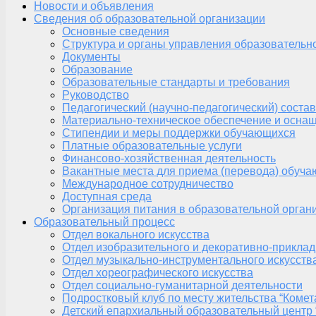
Новости и объявления
Сведения об образовательной организации
Основные сведения
Структура и органы управления образовательн
Документы
Образование
Образовательные стандарты и требования
Руководство
Педагогический (научно-педагогический) состав
Материально-техническое обеспечение и оснащ
Стипендии и меры поддержки обучающихся
Платные образовательные услуги
Финансово-хозяйственная деятельность
Вакантные места для приема (перевода) обуч
Международное сотрудничество
Доступная среда
Организация питания в образовательной орган
Образовательный процесс
Отдел вокального искусства
Отдел изобразительного и декоративно-приклад
Отдел музыкально-инструментального искусств
Отдел хореографического искусства
Отдел социально-гуманитарной деятельности
Подростковый клуб по месту жительства “Комет
Детский епархиальный образовательный центр 