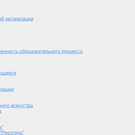
ой организации
енность образовательного процесса
ающихся
изации
ного искусства
а
а”
“Предтеча”