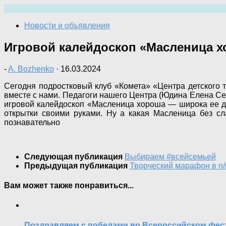
Перейти
к
Новости и объявления
содержимому
Игровой калейдоскоп «Масленица х
-
A. Bozhenko
·
16.03.2024
Сегодня подростковый клуб «Комета» «Центра детского 
вместе с нами. Педагоги нашего Центра (Юдина Елена С
игровой калейдоскоп «Масленица хороша — широка ее душ
открытки своими руками. Ну а какая Масленица без с
познавательно
Следующая публикация
Выбираем #всейсемьей
Предыдущая публикация
Творческий марафон в п/
Вам может также понравиться...
Поздравляем с победами во Всероссийском фес