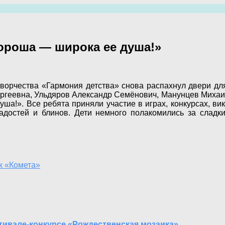
ороша — широка ее душа!»
творчества «Гармония детства» снова распахнул двери дл
ергеевна, Ульдяров Александр Семёнович, Манунцев Миха
а!». Все ребята приняли участие в играх, конкурсах, вик
ладостей и блинов. Дети немного полакомились за слад
к «Комета»
тивале-конкурсе «Рождественская мозаика»