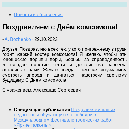
Перейти
к
Новости и объявления
содержимому
Поздравляем с Днём комсомола!
-
A. Bozhenko
·
29.10.2022
Друзья! Поздравляю всех тех, у кого по-прежнему в груди
горит жаркий костер комсомола! Я желаю, чтобы эти
юношеские порывы веры, борьбы за справедливость
и твердое понятие чести и достоинства навсегда
остались с вами. Желаю всегда с тем же энтузиазмом
смотреть вперед и двигаться навстречу светлому
будущему. С Днем комсомола!
С уважением, Александр Сергеевич
Следующая публикация
Поздравляем наших
педагогов и обучающихся с победой в
Международном фестивале творческих работ
«Яркие таланты»