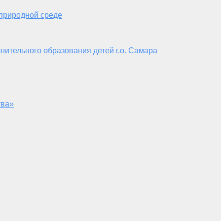
 природной среде
нительного образования детей г.о. Самара
тва»