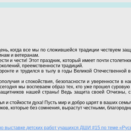
нь, когда все мы по сложившейся традиции чествуем защ
инам и ветеранам.
ти и чести! Этот праздник, который имеет почти столетн
поколений, преемственности традиций.
ронте и трудился в тылу в годы Великой Отечественной 
получия и спокойствия, безопасности и уверенности в н
годня мы воспеваем образ тех, кто уже прошел суровую с
защитников нашей страны! Ведь защита своей Отчизны, 
 стойкости духа! Пусть мир и добро царят в ваших семья
иков, которые без сомнения, вырастут честными, благоро
по выставке детских работ учащихся ДШИ #15 по теме «Рус