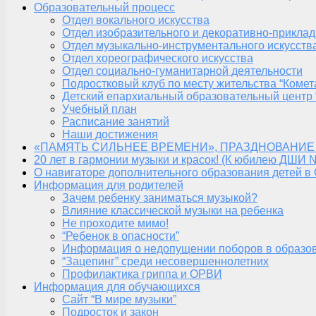
Образовательный процесс
Отдел вокального искусства
Отдел изобразительного и декоративно-приклад
Отдел музыкально-инструментального искусств
Отдел хореографического искусства
Отдел социально-гуманитарной деятельности
Подростковый клуб по месту жительства “Комет
Детский епархиальный образовательный центр 
Учебный план
Расписание занятий
Наши достижения
«ПАМЯТЬ СИЛЬНЕЕ ВРЕМЕНИ», ПРАЗДНОВАНИЕ
20 лет в гармонии музыки и красок! (К юбилею ДШИ 
О навигаторе дополнительного образования детей в
Информация для родителей
Зачем ребенку заниматься музыкой?
Влияние классической музыки на ребенка
Не проходите мимо!
“Ребенок в опасности”
Информация о недопущении поборов в образо
“Зацепинг” среди несовершеннолетних
Профилактика гриппа и ОРВИ
Информация для обучающихся
Сайт “В мире музыки”
Подросток и закон