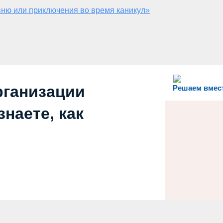
ню или приключения во время каникул»
рганизации
Решаем вмес
наете, как