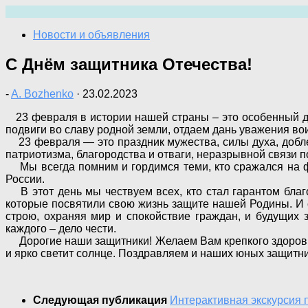
Перейти
к
Новости и объявления
содержимому
С Днём защитника Отечества!
-
A. Bozhenko
·
23.02.2023
23 февраля в истории нашей страны – это особенный де
подвиги во славу родной земли, отдаем дань уважения во
23 февраля — это праздник мужества, силы духа, доблес
патриотизма, благородства и отваги, неразрывной связи 
Мы всегда помним и гордимся теми, кто сражался на ф
России.
В этот день мы чествуем всех, кто стал гарантом благо
которые посвятили свою жизнь защите нашей Родины. И се
строю, охраняя мир и спокойствие граждан, и будущих 
каждого – дело чести.
Дорогие наши защитники! Желаем Вам крепкого здоровья и
и ярко светит солнце. Поздравляем и наших юных защитн
Следующая публикация
Интерактивная экскурсия 