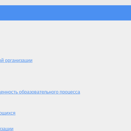
ой организации
енность образовательного процесса
ающихся
изации