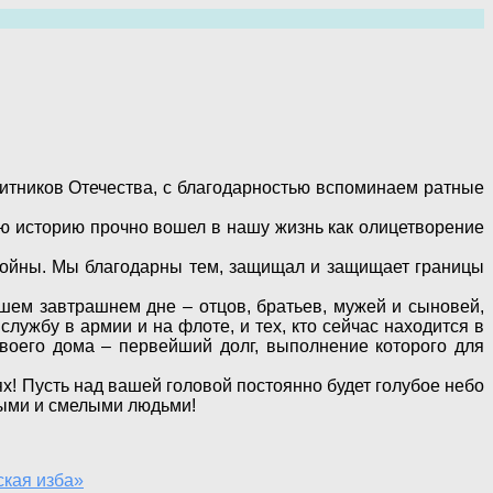
итников Отечества, с благодарностью вспоминаем ратные
юю историю прочно вошел в нашу жизнь как олицетворение
войны. Мы благодарны тем, защищал и защищает границы
ашем завтрашнем дне – отцов, братьев, мужей и сыновей,
лужбу в армии и на флоте, и тех, кто сейчас находится в
своего дома – первейший долг, выполнение которого для
х! Пусть над вашей головой постоянно будет голубое небо
дными и смелыми людьми!
ская изба»