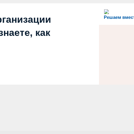
рганизации
Решаем вмес
наете, как