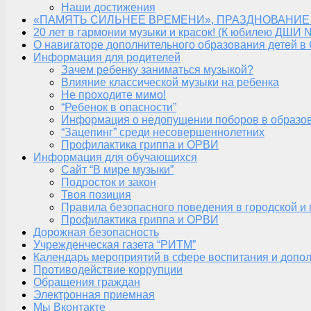
Наши достижения
«ПАМЯТЬ СИЛЬНЕЕ ВРЕМЕНИ», ПРАЗДНОВАНИЕ
20 лет в гармонии музыки и красок! (К юбилею ДШИ 
О навигаторе дополнительного образования детей в
Информация для родителей
Зачем ребенку заниматься музыкой?
Влияние классической музыки на ребенка
Не проходите мимо!
“Ребенок в опасности”
Информация о недопущении поборов в образо
“Зацепинг” среди несовершеннолетних
Профилактика гриппа и ОРВИ
Информация для обучающихся
Сайт “В мире музыки”
Подросток и закон
Твоя позиция
Правила безопасного поведения в городской и
Профилактика гриппа и ОРВИ
Дорожная безопасность
Учрежденческая газета “РИТМ”
Календарь мероприятий в сфере воспитания и допол
Противодействие коррупции
Обращения граждан
Электронная приемная
Мы Вконтакте