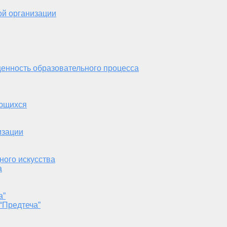
ой организации
енность образовательного процесса
ающихся
изации
ного искусства
а
а”
“Предтеча”