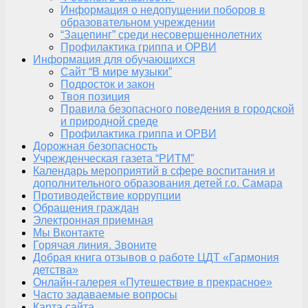
Информация о недопущении поборов в
образовательном учреждении
“Зацепинг” среди несовершеннолетних
Профилактика гриппа и ОРВИ
Информация для обучающихся
Сайт “В мире музыки”
Подросток и закон
Твоя позиция
Правила безопасного поведения в городской
и природной среде
Профилактика гриппа и ОРВИ
Дорожная безопасность
Учрежденческая газета “РИТМ”
Календарь мероприятий в сфере воспитания и
дополнительного образования детей г.о. Самара
Противодействие коррупции
Обращения граждан
Электронная приемная
Мы Вконтакте
Горячая линия. Звоните
Добрая книга отзывов о работе ЦДТ «Гармония
детства»
Онлайн-галерея «Путешествие в прекрасное»
Часто задаваемые вопросы
Карта сайта