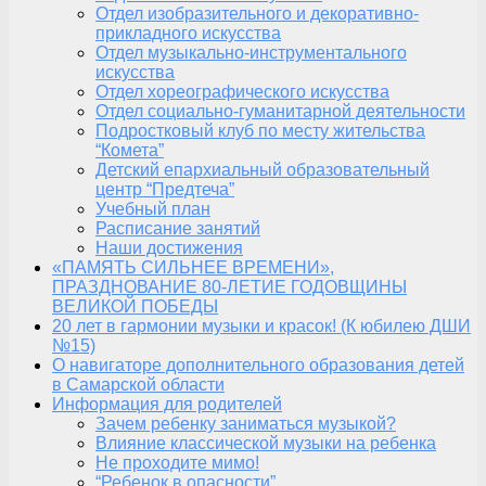
Отдел изобразительного и декоративно-
прикладного искусства
Отдел музыкально-инструментального
искусства
Отдел хореографического искусства
Отдел социально-гуманитарной деятельности
Подростковый клуб по месту жительства
“Комета”
Детский епархиальный образовательный
центр “Предтеча”
Учебный план
Расписание занятий
Наши достижения
«ПАМЯТЬ СИЛЬНЕЕ ВРЕМЕНИ»,
ПРАЗДНОВАНИЕ 80-ЛЕТИЕ ГОДОВЩИНЫ
ВЕЛИКОЙ ПОБЕДЫ
20 лет в гармонии музыки и красок! (К юбилею ДШИ
№15)
О навигаторе дополнительного образования детей
в Самарской области
Информация для родителей
Зачем ребенку заниматься музыкой?
Влияние классической музыки на ребенка
Не проходите мимо!
“Ребенок в опасности”