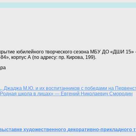
крытие юбилейного творческого сезона МБУ ДО «ДШИ 15» «Пу
», корпус А (по адресу: пр. Кирова, 199).
ара
, Джаджа М.Ю. и их воспитанников с победами на Первенств
«Родная школа в лицах» — Евгений Николаевич Смородин
выставке художественного декоративно-прикладного тв