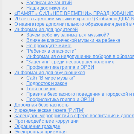
Расписание занятий
Наши достижения
«ПАМЯТЬ СИЛЬНЕЕ ВРЕМЕНИ», ПРАЗДНОВАНИЕ
20 лет в гармонии музыки и красок! (К юбилею ДШИ 
О навигаторе дополнительного образования детей в
Информация для родителей
Зачем ребенку заниматься музыкой?
Влияние классической музыки на ребенка
Не проходите мимо!
“Ребенок в опасности”
Информация о недопущении поборов в образо
“Зацепинг” среди несовершеннолетних
Профилактика гриппа и ОРВИ
Информация для обучающихся
Сайт “В мире музыки”
Подросток и закон
Твоя позиция
Правила безопасного поведения в городской и
Профилактика гриппа и ОРВИ
Дорожная безопасность
Учрежденческая газета “РИТМ”
Календарь мероприятий в сфере воспитания и допол
Противодействие коррупции
Обращения граждан
Электронная приемная