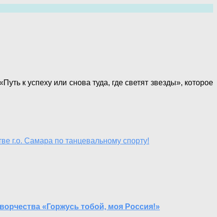
ть к успеху или снова туда, где светят звезды», которое
е г.о. Самара по танцевальному спорту!
орчества «Горжусь тобой, моя Россия!»