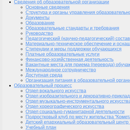
Сведения об образовательной организации
Основные сведения
Структура и органы управления образовательн
Документы
Образование
Образовательные стандарты и требования
Руководство
Педагогический (научно-педагогический) состав
Материально-техническое обеспечение и оснащ
Стипендии и меры поддержки обучающихся
Платные образовательные услуги
Финансово-хозяйственная деятельность
Вакантные места для приема (перевода) обуч
Международное сотрудничество
Доступная среда
Организация питания в образовательной орган
Образовательный процесс
Отдел вокального искусства
Отдел изобразительного и декоративно-приклад
Отдел музыкально-инструментального искусств
Отдел хореографического искусства
Отдел социально-гуманитарной деятельности
Подростковый клуб по месту жительства “Комет
Детский епархиальный образовательный центр 
Учебный план