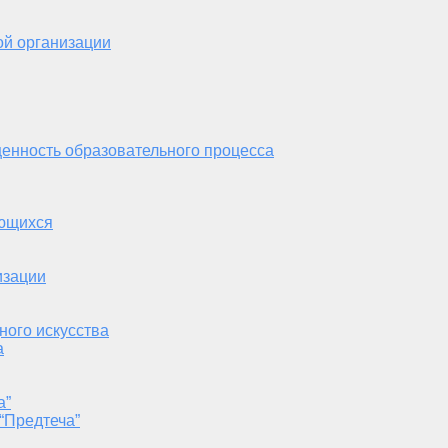
ой организации
енность образовательного процесса
ающихся
изации
ного искусства
а
а”
“Предтеча”