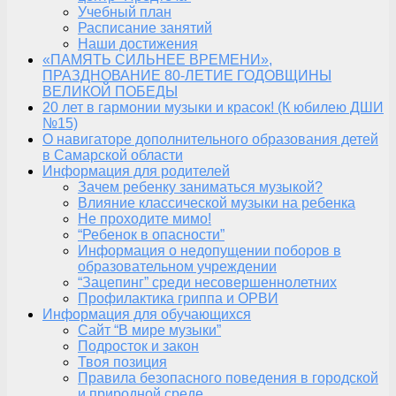
Учебный план
Расписание занятий
Наши достижения
«ПАМЯТЬ СИЛЬНЕЕ ВРЕМЕНИ»,
ПРАЗДНОВАНИЕ 80-ЛЕТИЕ ГОДОВЩИНЫ
ВЕЛИКОЙ ПОБЕДЫ
20 лет в гармонии музыки и красок! (К юбилею ДШИ
№15)
О навигаторе дополнительного образования детей
в Самарской области
Информация для родителей
Зачем ребенку заниматься музыкой?
Влияние классической музыки на ребенка
Не проходите мимо!
“Ребенок в опасности”
Информация о недопущении поборов в
образовательном учреждении
“Зацепинг” среди несовершеннолетних
Профилактика гриппа и ОРВИ
Информация для обучающихся
Сайт “В мире музыки”
Подросток и закон
Твоя позиция
Правила безопасного поведения в городской
и природной среде