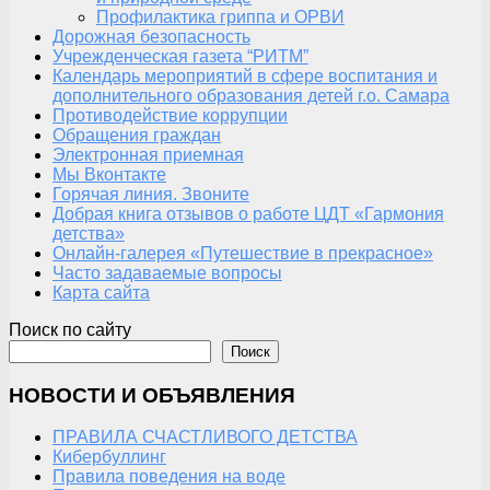
Профилактика гриппа и ОРВИ
Дорожная безопасность
Учрежденческая газета “РИТМ”
Календарь мероприятий в сфере воспитания и
дополнительного образования детей г.о. Самара
Противодействие коррупции
Обращения граждан
Электронная приемная
Мы Вконтакте
Горячая линия. Звоните
Добрая книга отзывов о работе ЦДТ «Гармония
детства»
Онлайн-галерея «Путешествие в прекрасное»
Часто задаваемые вопросы
Карта сайта
Поиск по сайту
Поиск
НОВОСТИ И ОБЪЯВЛЕНИЯ
ПРАВИЛА СЧАСТЛИВОГО ДЕТСТВА
Кибербуллинг
Правила поведения на воде