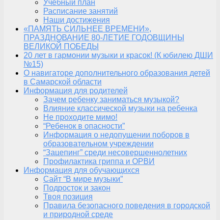
Учебный план
Расписание занятий
Наши достижения
«ПАМЯТЬ СИЛЬНЕЕ ВРЕМЕНИ»,
ПРАЗДНОВАНИЕ 80-ЛЕТИЕ ГОДОВЩИНЫ
ВЕЛИКОЙ ПОБЕДЫ
20 лет в гармонии музыки и красок! (К юбилею ДШИ
№15)
О навигаторе дополнительного образования детей
в Самарской области
Информация для родителей
Зачем ребенку заниматься музыкой?
Влияние классической музыки на ребенка
Не проходите мимо!
“Ребенок в опасности”
Информация о недопущении поборов в
образовательном учреждении
“Зацепинг” среди несовершеннолетних
Профилактика гриппа и ОРВИ
Информация для обучающихся
Сайт “В мире музыки”
Подросток и закон
Твоя позиция
Правила безопасного поведения в городской
и природной среде