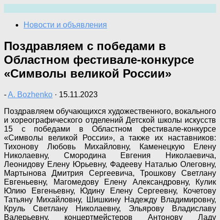
Перейти
к
Новости и объявления
содержимому
Поздравляем с победами в
Областном фестивале-конкурсе
«Символы великой России»
-
A. Bozhenko
·
15.11.2023
Поздравляем обучающихся художественного, вокального
и хореографического отделений Детской школы искусств
15 с победами в Областном фестивале-конкурсе
«Символы великой России», а также их наставников:
Тихонову Любовь Михайловну, Каменецкую Елену
Николаевну, Смородина Евгения Николаевича,
Леонидову Елену Юрьевну, Фадееву Наталью Олеговну,
Мартынова Дмитрия Сергеевича, Трошкову Светлану
Евгеньевну, Магомедову Елену Александровну, Кулик
Юлию Евгеньевну, Юдину Елену Сергеевну, Кочетову
Татьяну Михайловну, Шишкину Надежду Владимировну,
Круль Светлану Николаевну, Эльярову Владиславу
Валерьевну, концертмейстеров Антонову Ладу