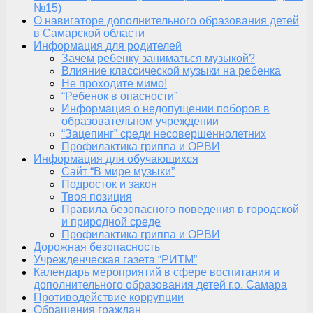
№15)
О навигаторе дополнительного образования детей
в Самарской области
Информация для родителей
Зачем ребенку заниматься музыкой?
Влияние классической музыки на ребенка
Не проходите мимо!
“Ребенок в опасности”
Информация о недопущении поборов в
образовательном учреждении
“Зацепинг” среди несовершеннолетних
Профилактика гриппа и ОРВИ
Информация для обучающихся
Сайт “В мире музыки”
Подросток и закон
Твоя позиция
Правила безопасного поведения в городской
и природной среде
Профилактика гриппа и ОРВИ
Дорожная безопасность
Учрежденческая газета “РИТМ”
Календарь мероприятий в сфере воспитания и
дополнительного образования детей г.о. Самара
Противодействие коррупции
Обращения граждан