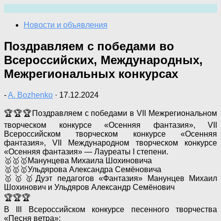
Перейти
к
Новости и объявления
содержимому
Поздравляем с победами во
Всероссийских, Международных,
Межрегиональных конкурсах
-
A. Bozhenko
·
17.12.2024
🏆🏆🏆Поздравляем с победами в VII Межрегиональном
творческом конкурсе «Осенняя фантазия», VII
Всероссийском творческом конкурсе «Осенняя
фантазия», VII Международном творческом конкурсе
«Осенняя фантазия» — Лауреаты I степени.
🥇🥇🥇Манунцева Михаила Шохиновича
🥇🥇🥇Ульдярова Александра Семёновича
🥇🥇🥇Дуэт педагогов «Фантазия» Манунцев Михаил
Шохинович и Ульдяров Александр Семёнович
🏆🏆🏆
В III Всероссийском конкурсе песенного творчества
«Песня ветра»: