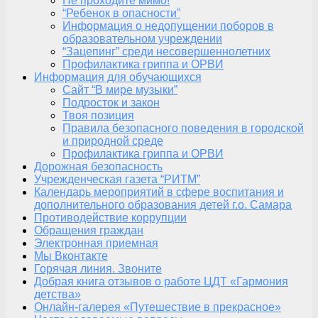
Не проходите мимо!
“Ребенок в опасности”
Информация о недопущении поборов в
образовательном учреждении
“Зацепинг” среди несовершеннолетних
Профилактика гриппа и ОРВИ
Информация для обучающихся
Сайт “В мире музыки”
Подросток и закон
Твоя позиция
Правила безопасного поведения в городской
и природной среде
Профилактика гриппа и ОРВИ
Дорожная безопасность
Учрежденческая газета “РИТМ”
Календарь мероприятий в сфере воспитания и
дополнительного образования детей г.о. Самара
Противодействие коррупции
Обращения граждан
Электронная приемная
Мы Вконтакте
Горячая линия. Звоните
Добрая книга отзывов о работе ЦДТ «Гармония
детства»
Онлайн-галерея «Путешествие в прекрасное»