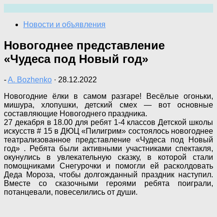
Перейти
к
Новости и объявления
содержимому
Новогоднее представление
«Чудеса под Новый год»
-
A. Bozhenko
·
28.12.2022
Новогодние ёлки в самом разгаре! Весёлые огоньки,
мишура, хлопушки, детский смех — вот основные
составляющие Новогоднего праздника.
27 декабря в 18.00 для ребят 1-4 классов Детской школы
искусств # 15 в ДЮЦ «Пилигрим» состоялось новогоднее
театрализованное представление «Чудеса под Новый
год» . Ребята были активными участниками спектакля,
окунулись в увлекательную сказку, в которой стали
помощниками Снегурочки и помогли ей расколдовать
Деда Мороза, чтобы долгожданный праздник наступил.
Вместе со сказочными героями ребята поиграли,
потанцевали, повеселились от души.