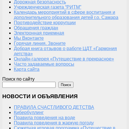
Дорожная безопасность
Учрежденческая газета “РИТМ”
Календарь мероприятий в сфере воспитания и
дополнительного образования детей г.о. Самара
Противодействие коррупции
Обращения граждан
Электронная приемная
Мы Вконтакте
Горячая линия. Звоните
Добрая книга отзывов о работе ЦДТ «Гармония
детства»
Онлайн-галерея «Путешествие в прекрасное»
Часто задаваемые вопросы
Карта сайта
Поиск по сайту
Поиск
НОВОСТИ И ОБЪЯВЛЕНИЯ
ПРАВИЛА СЧАСТЛИВОГО ДЕТСТВА
Кибербуллинг
Правила поведения на воде
Правила поведения в жаркую погоду
Сюжетная игровая программа «Путешествие в