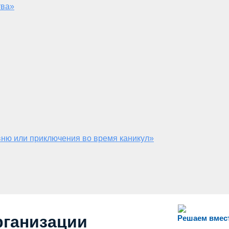
тва»
ню или приключения во время каникул»
рганизации
Решаем вмес