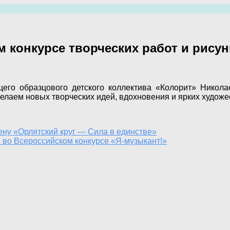
м конкурсе творческих работ и рису
го образцового детского коллектива «Колорит» Никола
елаем новых творческих идей, вдохновения и ярких художе
ну «Орлятский круг — Сила в единстве»
 во Всероссийском конкурсе «Я-музыкант!»