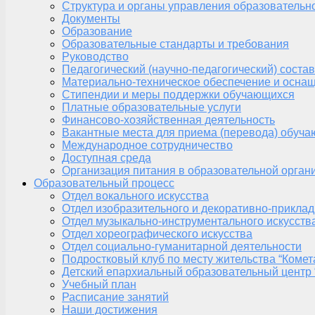
Структура и органы управления образовательн
Документы
Образование
Образовательные стандарты и требования
Руководство
Педагогический (научно-педагогический) состав
Материально-техническое обеспечение и оснащ
Стипендии и меры поддержки обучающихся
Платные образовательные услуги
Финансово-хозяйственная деятельность
Вакантные места для приема (перевода) обуч
Международное сотрудничество
Доступная среда
Организация питания в образовательной орган
Образовательный процесс
Отдел вокального искусства
Отдел изобразительного и декоративно-приклад
Отдел музыкально-инструментального искусств
Отдел хореографического искусства
Отдел социально-гуманитарной деятельности
Подростковый клуб по месту жительства “Комет
Детский епархиальный образовательный центр 
Учебный план
Расписание занятий
Наши достижения