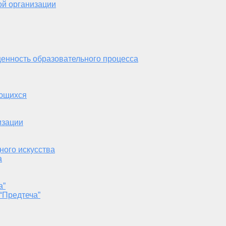
ой организации
енность образовательного процесса
ающихся
изации
ного искусства
а
а”
“Предтеча”