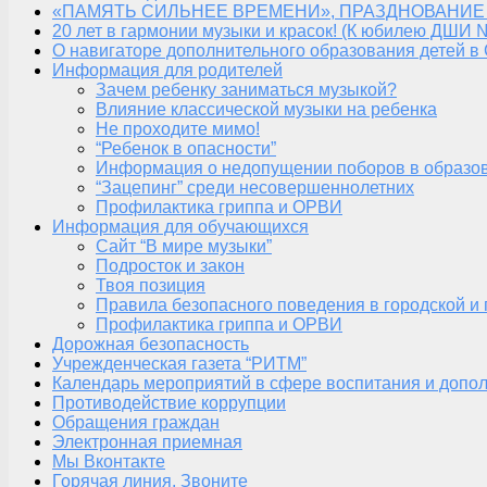
«ПАМЯТЬ СИЛЬНЕЕ ВРЕМЕНИ», ПРАЗДНОВАНИЕ
20 лет в гармонии музыки и красок! (К юбилею ДШИ 
О навигаторе дополнительного образования детей в
Информация для родителей
Зачем ребенку заниматься музыкой?
Влияние классической музыки на ребенка
Не проходите мимо!
“Ребенок в опасности”
Информация о недопущении поборов в образо
“Зацепинг” среди несовершеннолетних
Профилактика гриппа и ОРВИ
Информация для обучающихся
Сайт “В мире музыки”
Подросток и закон
Твоя позиция
Правила безопасного поведения в городской и
Профилактика гриппа и ОРВИ
Дорожная безопасность
Учрежденческая газета “РИТМ”
Календарь мероприятий в сфере воспитания и допол
Противодействие коррупции
Обращения граждан
Электронная приемная
Мы Вконтакте
Горячая линия. Звоните