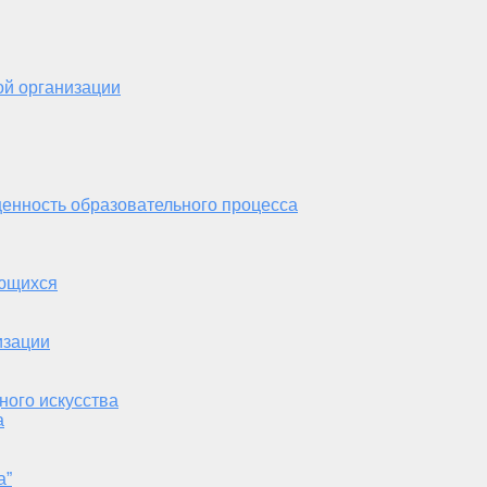
ой организации
енность образовательного процесса
ающихся
изации
ного искусства
а
а”