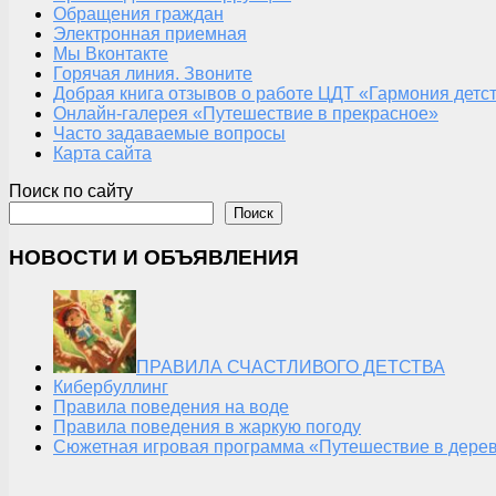
Обращения граждан
Электронная приемная
Мы Вконтакте
Горячая линия. Звоните
Добрая книга отзывов о работе ЦДТ «Гармония детс
Онлайн-галерея «Путешествие в прекрасное»
Часто задаваемые вопросы
Карта сайта
Поиск по сайту
Поиск
НОВОСТИ И ОБЪЯВЛЕНИЯ
ПРАВИЛА СЧАСТЛИВОГО ДЕТСТВА
Кибербуллинг
Правила поведения на воде
Правила поведения в жаркую погоду
Сюжетная игровая программа «Путешествие в дерев