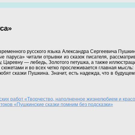
са»
временного русского языка Александра Сергеевича Пушкин
е паруса» читали отрывки из сказок писателя, рассматри
у, Царевну — лебедь, Золотого петушка, а также иллюстра
сюжетами и во всех четко прослеживается главная мысль: 
бят сказки Пушкина. Значит, есть надежда, что в будущем 
ских работ «Творчество, наполненное жизнелюбием и крас
токов «Пушкинские сказки помним без подсказки»