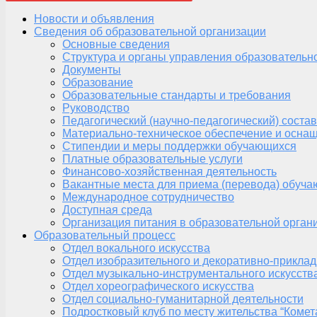
Новости и объявления
Сведения об образовательной организации
Основные сведения
Структура и органы управления образовательн
Документы
Образование
Образовательные стандарты и требования
Руководство
Педагогический (научно-педагогический) состав
Материально-техническое обеспечение и оснащ
Стипендии и меры поддержки обучающихся
Платные образовательные услуги
Финансово-хозяйственная деятельность
Вакантные места для приема (перевода) обуч
Международное сотрудничество
Доступная среда
Организация питания в образовательной орган
Образовательный процесс
Отдел вокального искусства
Отдел изобразительного и декоративно-приклад
Отдел музыкально-инструментального искусств
Отдел хореографического искусства
Отдел социально-гуманитарной деятельности
Подростковый клуб по месту жительства “Комет