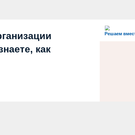
рганизации
Решаем вмес
наете, как