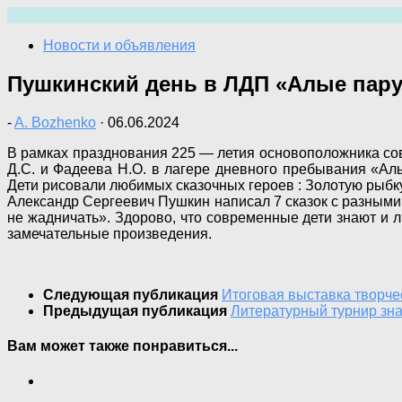
Перейти
к
Новости и объявления
содержимому
Пушкинский день в ЛДП «Алые пару
-
A. Bozhenko
·
06.06.2024
В рамках празднования 225 — летия основоположника со
Д.С. и Фадеева Н.О. в лагере дневного пребывания «Алы
Дети рисовали любимых сказочных героев : Золотую рыбк
Александр Сергеевич Пушкин написал 7 сказок с разными 
не жадничать». Здорово, что современные дети знают и лю
замечательные произведения.
Следующая публикация
Итоговая выставка творче
Предыдущая публикация
Литературный турнир зна
Вам может также понравиться...