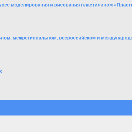
урсе моделирования и рисования пластилином «Плас
ьном, межрегиональном, всероссийском и международ
х