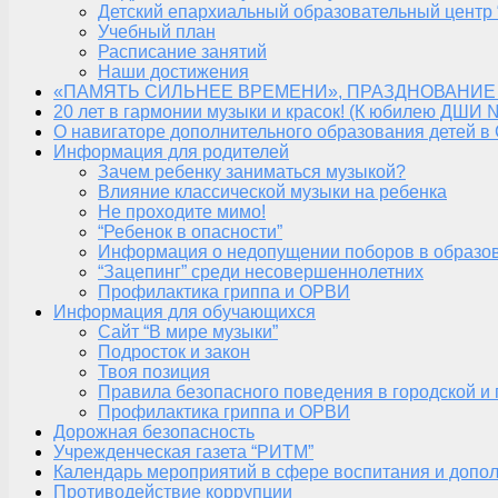
Детский епархиальный образовательный центр 
Учебный план
Расписание занятий
Наши достижения
«ПАМЯТЬ СИЛЬНЕЕ ВРЕМЕНИ», ПРАЗДНОВАНИЕ
20 лет в гармонии музыки и красок! (К юбилею ДШИ 
О навигаторе дополнительного образования детей в
Информация для родителей
Зачем ребенку заниматься музыкой?
Влияние классической музыки на ребенка
Не проходите мимо!
“Ребенок в опасности”
Информация о недопущении поборов в образо
“Зацепинг” среди несовершеннолетних
Профилактика гриппа и ОРВИ
Информация для обучающихся
Сайт “В мире музыки”
Подросток и закон
Твоя позиция
Правила безопасного поведения в городской и
Профилактика гриппа и ОРВИ
Дорожная безопасность
Учрежденческая газета “РИТМ”
Календарь мероприятий в сфере воспитания и допол
Противодействие коррупции