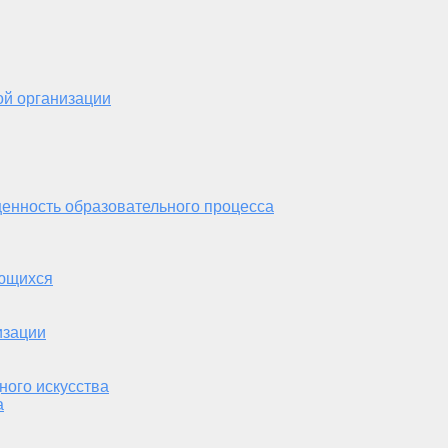
ой организации
енность образовательного процесса
ающихся
изации
ного искусства
а