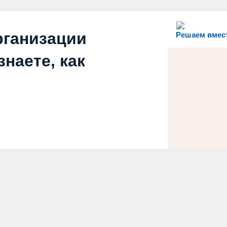
рганизации
Решаем вмес
наете, как