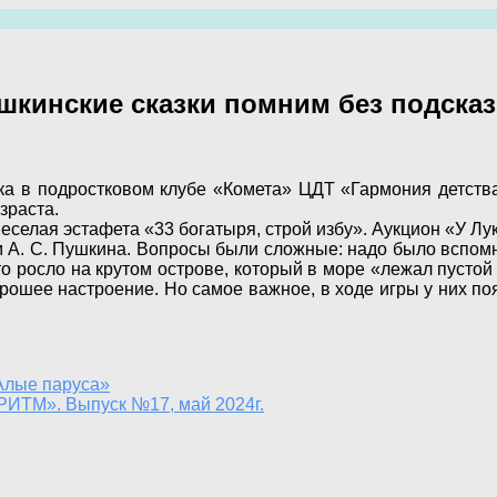
шкинские сказки помним без подсказ
ка в подростковом клубе «Комета» ЦДТ «Гармония детств
зраста.
еселая эстафета «33 богатыря, строй избу». Аукцион «У Лу
 А. С. Пушкина. Вопросы были сложные: надо было вспомни
то росло на крутом острове, который в море «лежал пустой
рошее настроение. Но самое важное, в ходе игры у них по
Алые паруса»
РИТМ». Выпуск №17, май 2024г.