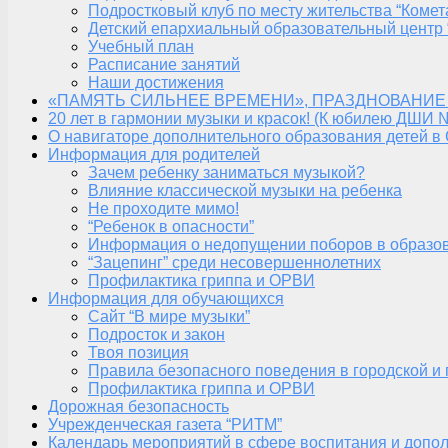
Подростковый клуб по месту жительства “Комет
Детский епархиальный образовательный центр 
Учебный план
Расписание занятий
Наши достижения
«ПАМЯТЬ СИЛЬНЕЕ ВРЕМЕНИ», ПРАЗДНОВАНИЕ
20 лет в гармонии музыки и красок! (К юбилею ДШИ 
О навигаторе дополнительного образования детей в
Информация для родителей
Зачем ребенку заниматься музыкой?
Влияние классической музыки на ребенка
Не проходите мимо!
“Ребенок в опасности”
Информация о недопущении поборов в образо
“Зацепинг” среди несовершеннолетних
Профилактика гриппа и ОРВИ
Информация для обучающихся
Сайт “В мире музыки”
Подросток и закон
Твоя позиция
Правила безопасного поведения в городской и
Профилактика гриппа и ОРВИ
Дорожная безопасность
Учрежденческая газета “РИТМ”
Календарь мероприятий в сфере воспитания и допол