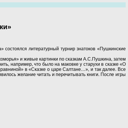
ки»
а» состоялся литературный турнир знатоков «Пушкинские
коморья» и живые картинки по сказкам А.С.Пушкина, затем
ть, например, что было на маковке у старухи в сказке «О
 равниной» в «Сказке о царе Салтане…», и так далее. Все
явилось желание читать и перечитывать книги. После игры