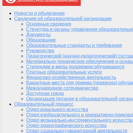
Новости и объявления
Сведения об образовательной организации
Основные сведения
Структура и органы управления образовательн
Документы
Образование
Образовательные стандарты и требования
Руководство
Педагогический (научно-педагогический) состав
Материально-техническое обеспечение и оснащ
Стипендии и меры поддержки обучающихся
Платные образовательные услуги
Финансово-хозяйственная деятельность
Вакантные места для приема (перевода) обуч
Международное сотрудничество
Доступная среда
Организация питания в образовательной орган
Образовательный процесс
Отдел вокального искусства
Отдел изобразительного и декоративно-приклад
Отдел музыкально-инструментального искусств
Отдел хореографического искусства
Отдел социально-гуманитарной деятельности