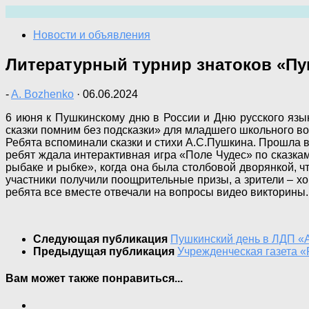
Перейти
к
Новости и объявления
содержимому
Литературный турнир знатоков «Пу
-
A. Bozhenko
·
06.06.2024
6 июня к Пушкинскому дню в России и Дню русского язы
сказки помним без подсказки» для младшего школьного во
Ребята вспоминали сказки и стихи А.С.Пушкина. Прошла в
ребят ждала интерактивная игра «Поле Чудес» по сказкам
рыбаке и рыбке», когда она была столбовой дворянкой, ч
участники получили поощрительные призы, а зрители – хо
ребята все вместе отвечали на вопросы видео викторины.
Следующая публикация
Пушкинский день в ЛДП «
Предыдущая публикация
Учрежденческая газета «
Вам может также понравиться...