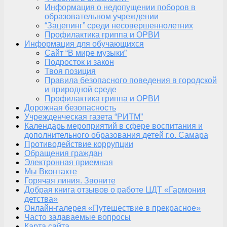
Информация о недопущении поборов в
образовательном учреждении
“Зацепинг” среди несовершеннолетних
Профилактика гриппа и ОРВИ
Информация для обучающихся
Сайт “В мире музыки”
Подросток и закон
Твоя позиция
Правила безопасного поведения в городской
и природной среде
Профилактика гриппа и ОРВИ
Дорожная безопасность
Учрежденческая газета “РИТМ”
Календарь мероприятий в сфере воспитания и
дополнительного образования детей г.о. Самара
Противодействие коррупции
Обращения граждан
Электронная приемная
Мы Вконтакте
Горячая линия. Звоните
Добрая книга отзывов о работе ЦДТ «Гармония
детства»
Онлайн-галерея «Путешествие в прекрасное»
Часто задаваемые вопросы
Карта сайта