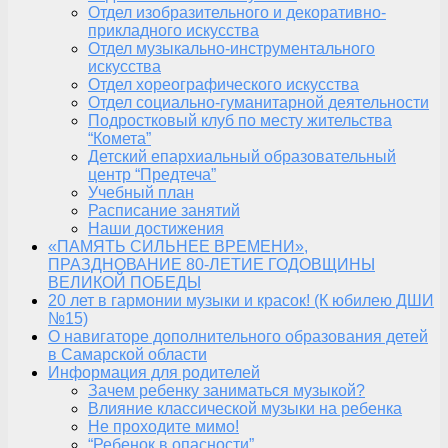
Отдел изобразительного и декоративно-
прикладного искусства
Отдел музыкально-инструментального
искусства
Отдел хореографического искусства
Отдел социально-гуманитарной деятельности
Подростковый клуб по месту жительства
“Комета”
Детский епархиальный образовательный
центр “Предтеча”
Учебный план
Расписание занятий
Наши достижения
«ПАМЯТЬ СИЛЬНЕЕ ВРЕМЕНИ»,
ПРАЗДНОВАНИЕ 80-ЛЕТИЕ ГОДОВЩИНЫ
ВЕЛИКОЙ ПОБЕДЫ
20 лет в гармонии музыки и красок! (К юбилею ДШИ
№15)
О навигаторе дополнительного образования детей
в Самарской области
Информация для родителей
Зачем ребенку заниматься музыкой?
Влияние классической музыки на ребенка
Не проходите мимо!
“Ребенок в опасности”