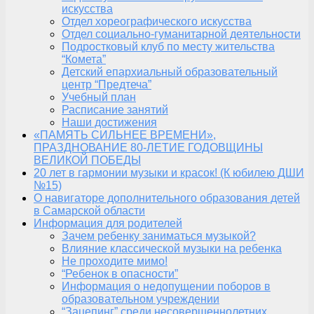
искусства
Отдел хореографического искусства
Отдел социально-гуманитарной деятельности
Подростковый клуб по месту жительства
“Комета”
Детский епархиальный образовательный
центр “Предтеча”
Учебный план
Расписание занятий
Наши достижения
«ПАМЯТЬ СИЛЬНЕЕ ВРЕМЕНИ»,
ПРАЗДНОВАНИЕ 80-ЛЕТИЕ ГОДОВЩИНЫ
ВЕЛИКОЙ ПОБЕДЫ
20 лет в гармонии музыки и красок! (К юбилею ДШИ
№15)
О навигаторе дополнительного образования детей
в Самарской области
Информация для родителей
Зачем ребенку заниматься музыкой?
Влияние классической музыки на ребенка
Не проходите мимо!
“Ребенок в опасности”
Информация о недопущении поборов в
образовательном учреждении
“Зацепинг” среди несовершеннолетних