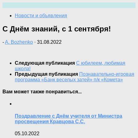
Перейти
к
Новости и объявления
содержимому
С Днём знаний, с 1 сентября!
-
A. Bozhenko
·
31.08.2022
Следующая публикация
С юбилеем, любимая
школа!
Предыдущая публикация
Познавательно-игровая
программа «Банк веселых затей» п/к «Комета»
Вам может также понравиться...
Поздравление с Днём учителя от Министра
просвещения Кравцова С.С.
05.10.2022