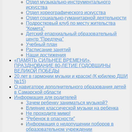
Отдел музыкально-инструментального
искусства
Отдел хореографического искусства
Отдел социально-гуманитарной деятельности
Подростковый клуб по месту жительства
“Комета”
Детский епархиальный образовательный
центр “Предтеча”
Учебный план
Расписание занятий
Наши достижения
«ПАМЯТЬ СИЛЬНЕЕ ВРЕМЕНИ»,
ПРАЗДНОВАНИЕ 80-ЛЕТИЕ ГОДОВЩИНЫ
ВЕЛИКОЙ ПОБЕДЫ
20 лет в гармонии музыки и красок! (К юбилею ДШИ
№15)
О навигаторе дополнительного образования детей
в Самарской области
Информация для родителей
Зачем ребенку заниматься музыкой?
Влияние классической музыки на ребенка
Не проходите мимо!
“Ребенок в опасности”
Информация о недопущении поборов в
образовательном учреждении