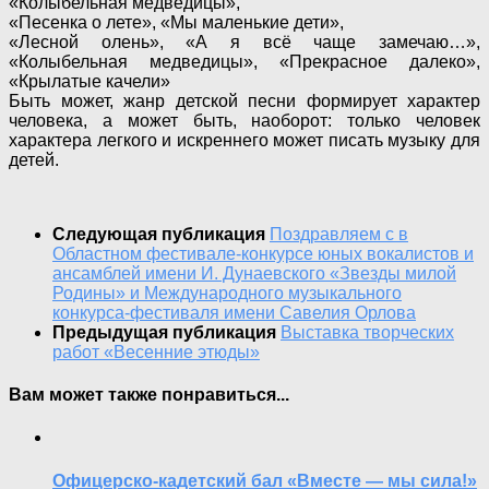
«Колыбельная медведицы»,
«Песенка о лете», «Мы маленькие дети»,
«Лесной олень», «А я всё чаще замечаю…»,
«Колыбельная медведицы», «Прекрасное далеко»,
«Крылатые качели»
Быть может, жанр детской песни формирует характер
человека, а может быть, наоборот: только человек
характера легкого и искреннего может писать музыку для
детей.
Следующая публикация
Поздравляем с в
Областном фестивале-конкурсе юных вокалистов и
ансамблей имени И. Дунаевского «Звезды милой
Родины» и Международного музыкального
конкурса-фестиваля имени Савелия Орлова
Предыдущая публикация
Выставка творческих
работ «Весенние этюды»
Вам может также понравиться...
Офицерско-кадетский бал «Вместе — мы сила!»