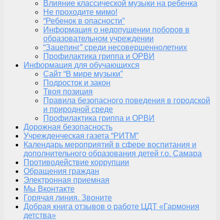
Влияние классической музыки на ребенка
Не проходите мимо!
“Ребенок в опасности”
Информация о недопущении поборов в
образовательном учреждении
“Зацепинг” среди несовершеннолетних
Профилактика гриппа и ОРВИ
Информация для обучающихся
Сайт “В мире музыки”
Подросток и закон
Твоя позиция
Правила безопасного поведения в городской
и природной среде
Профилактика гриппа и ОРВИ
Дорожная безопасность
Учрежденческая газета “РИТМ”
Календарь мероприятий в сфере воспитания и
дополнительного образования детей г.о. Самара
Противодействие коррупции
Обращения граждан
Электронная приемная
Мы Вконтакте
Горячая линия. Звоните
Добрая книга отзывов о работе ЦДТ «Гармония
детства»