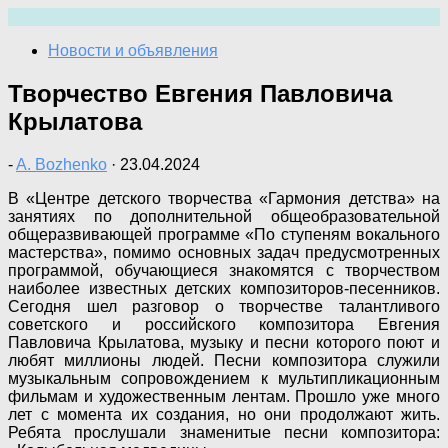
Перейти
к
Новости и объявления
содержимому
Творчество Евгения Павловича
Крылатова
-
A. Bozhenko
·
23.04.2024
В «Центре детского творчества «Гармония детства» на
занятиях по дополнительной общеобразовательной
общеразвивающей программе «По ступеням вокального
мастерства», помимо основных задач предусмотренных
программой, обучающиеся знакомятся с творчеством
наиболее известных детских композиторов-песенников.
Сегодня шел разговор о творчестве талантливого
советского и российского композитора Евгения
Павловича Крылатова, музыку и песни которого поют и
любят миллионы людей. Песни композитора служили
музыкальным сопровождением к мультипликационным
фильмам и художественным лентам. Прошло уже много
лет с момента их создания, но они продолжают жить.
Ребята прослушали знаменитые песни композитора: