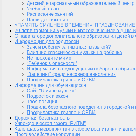
Детский епархиальный образовательный центр 
Учебный план
Расписание занятий
Наши достижения
«ПАМЯТЬ СИЛЬНЕЕ ВРЕМЕНИ», ПРАЗДНОВАНИЕ
20 лет в гармонии музыки и красок! (К юбилею ДШИ 
О навигаторе дополнительного образования детей в
Информация для родителей
Зачем ребенку заниматься музыкой?
Влияние классической музыки на ребенка
Не проходите мимо!
“Ребенок в опасности”
Информация о недопущении поборов в образо
“Зацепинг” среди несовершеннолетних
Профилактика гриппа и ОРВИ
Информация для обучающихся
Сайт “В мире музыки”
Подросток и закон
Твоя позиция
Правила безопасного поведения в городской и
Профилактика гриппа и ОРВИ
Дорожная безопасность
Учрежденческая газета “РИТМ”
Календарь мероприятий в сфере воспитания и допол
Противодействие коррупции