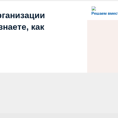
рганизации
Решаем вмес
наете, как