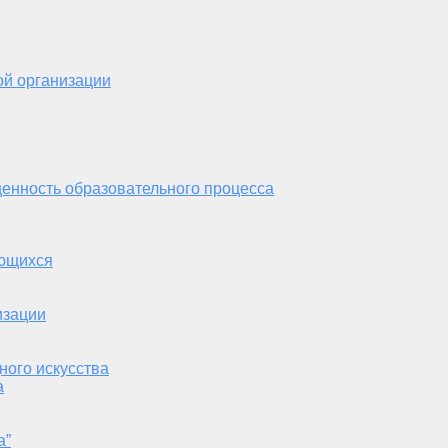
ой организации
енность образовательного процесса
ающихся
изации
ного искусства
а
а”