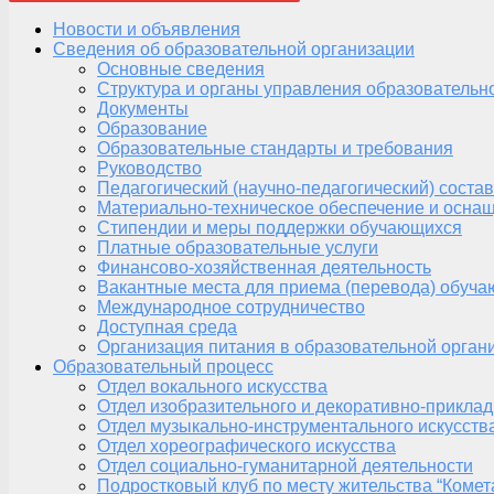
Новости и объявления
Сведения об образовательной организации
Основные сведения
Структура и органы управления образовательн
Документы
Образование
Образовательные стандарты и требования
Руководство
Педагогический (научно-педагогический) состав
Материально-техническое обеспечение и оснащ
Стипендии и меры поддержки обучающихся
Платные образовательные услуги
Финансово-хозяйственная деятельность
Вакантные места для приема (перевода) обуч
Международное сотрудничество
Доступная среда
Организация питания в образовательной орган
Образовательный процесс
Отдел вокального искусства
Отдел изобразительного и декоративно-приклад
Отдел музыкально-инструментального искусств
Отдел хореографического искусства
Отдел социально-гуманитарной деятельности
Подростковый клуб по месту жительства “Комет