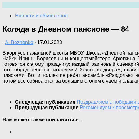
Перейти
к
Новости и объявления
содержимому
Коляда в Дневном пансионе — 84
-
A. Bozhenko
·
17.01.2023
В корпусе начальной школы МБОУ Школа «Дневной панси
Чайки Ирины Борисовны и концертмейстера Арюткина В
готовятся к этому празднику: каждый раз новый сценари
этот обряд ребятня, молодежь! Ходят по дворам, славя
плясками! Вот и коллектив ребят ансамбля «Раздолье» не
потом все собираются за большим столом с чаем и сладк
Следующая публикация
Поздравляем с победами в
Предыдущая публикация
Рекомендуем к просмотр
Вам может также понравиться...