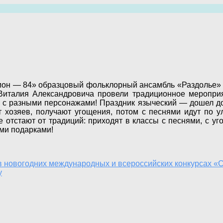
он — 84» образцовый фольклорный ансамбль «Раздолье» п
италия Александровича провели традиционное меропри
й с разными персонажами! Праздник языческий — дошел до
т хозяев, получают угощения, потом с песнями идут по у
 отстают от традиций: приходят в классы с песнями, с у
ими подарками!
 новогодних международных и всероссийских конкурсах «
у