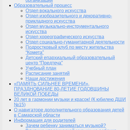
организации
Образовательный процесс
Отдел вокального искусства
Отдел изобразительного и декоративно-
прикладного искусства
Отдел музыкально-инструментального
искусства
Отдел хореографического искусства
Отдел социально-гуманитарной деятельности
Подростковый клуб по месту жительства
“Комета”
Детский епархиальный образовательный
центр “Предтеча”
Учебный план
Расписание занятий
Наши достижения
«ПАМЯТЬ СИЛЬНЕЕ ВРЕМЕНИ»,
ПРАЗДНОВАНИЕ 80-ЛЕТИЕ ГОДОВЩИНЫ
ВЕЛИКОЙ ПОБЕДЫ
20 лет в гармонии музыки и красок! (К юбилею ДШИ
№15)
О навигаторе дополнительного образования детей
в Самарской области
Информация для родителей
Зачем ребенку заниматься музыкой?