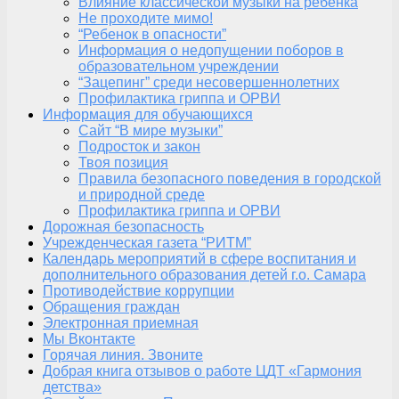
Влияние классической музыки на ребенка
Не проходите мимо!
“Ребенок в опасности”
Информация о недопущении поборов в
образовательном учреждении
“Зацепинг” среди несовершеннолетних
Профилактика гриппа и ОРВИ
Информация для обучающихся
Сайт “В мире музыки”
Подросток и закон
Твоя позиция
Правила безопасного поведения в городской
и природной среде
Профилактика гриппа и ОРВИ
Дорожная безопасность
Учрежденческая газета “РИТМ”
Календарь мероприятий в сфере воспитания и
дополнительного образования детей г.о. Самара
Противодействие коррупции
Обращения граждан
Электронная приемная
Мы Вконтакте
Горячая линия. Звоните
Добрая книга отзывов о работе ЦДТ «Гармония
детства»