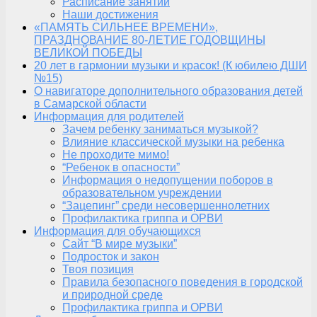
Расписание занятий
Наши достижения
«ПАМЯТЬ СИЛЬНЕЕ ВРЕМЕНИ»,
ПРАЗДНОВАНИЕ 80-ЛЕТИЕ ГОДОВЩИНЫ
ВЕЛИКОЙ ПОБЕДЫ
20 лет в гармонии музыки и красок! (К юбилею ДШИ
№15)
О навигаторе дополнительного образования детей
в Самарской области
Информация для родителей
Зачем ребенку заниматься музыкой?
Влияние классической музыки на ребенка
Не проходите мимо!
“Ребенок в опасности”
Информация о недопущении поборов в
образовательном учреждении
“Зацепинг” среди несовершеннолетних
Профилактика гриппа и ОРВИ
Информация для обучающихся
Сайт “В мире музыки”
Подросток и закон
Твоя позиция
Правила безопасного поведения в городской
и природной среде
Профилактика гриппа и ОРВИ