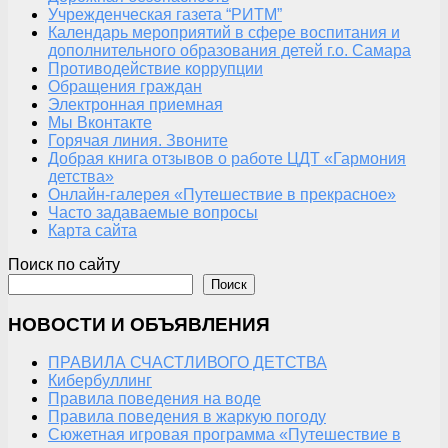
Учрежденческая газета “РИТМ”
Календарь мероприятий в сфере воспитания и
дополнительного образования детей г.о. Самара
Противодействие коррупции
Обращения граждан
Электронная приемная
Мы Вконтакте
Горячая линия. Звоните
Добрая книга отзывов о работе ЦДТ «Гармония
детства»
Онлайн-галерея «Путешествие в прекрасное»
Часто задаваемые вопросы
Карта сайта
Поиск по сайту
Поиск
НОВОСТИ И ОБЪЯВЛЕНИЯ
ПРАВИЛА СЧАСТЛИВОГО ДЕТСТВА
Кибербуллинг
Правила поведения на воде
Правила поведения в жаркую погоду
Сюжетная игровая программа «Путешествие в