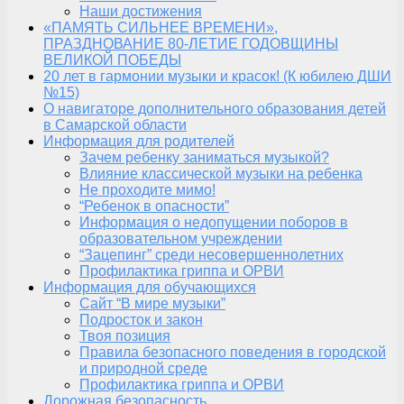
Наши достижения
«ПАМЯТЬ СИЛЬНЕЕ ВРЕМЕНИ»,
ПРАЗДНОВАНИЕ 80-ЛЕТИЕ ГОДОВЩИНЫ
ВЕЛИКОЙ ПОБЕДЫ
20 лет в гармонии музыки и красок! (К юбилею ДШИ
№15)
О навигаторе дополнительного образования детей
в Самарской области
Информация для родителей
Зачем ребенку заниматься музыкой?
Влияние классической музыки на ребенка
Не проходите мимо!
“Ребенок в опасности”
Информация о недопущении поборов в
образовательном учреждении
“Зацепинг” среди несовершеннолетних
Профилактика гриппа и ОРВИ
Информация для обучающихся
Сайт “В мире музыки”
Подросток и закон
Твоя позиция
Правила безопасного поведения в городской
и природной среде
Профилактика гриппа и ОРВИ
Дорожная безопасность