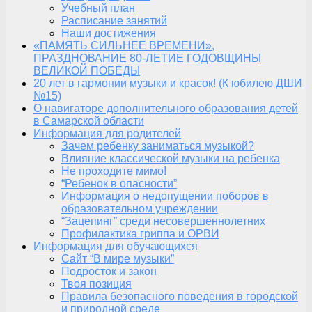
Учебный план
Расписание занятий
Наши достижения
«ПАМЯТЬ СИЛЬНЕЕ ВРЕМЕНИ»,
ПРАЗДНОВАНИЕ 80-ЛЕТИЕ ГОДОВЩИНЫ
ВЕЛИКОЙ ПОБЕДЫ
20 лет в гармонии музыки и красок! (К юбилею ДШИ
№15)
О навигаторе дополнительного образования детей
в Самарской области
Информация для родителей
Зачем ребенку заниматься музыкой?
Влияние классической музыки на ребенка
Не проходите мимо!
“Ребенок в опасности”
Информация о недопущении поборов в
образовательном учреждении
“Зацепинг” среди несовершеннолетних
Профилактика гриппа и ОРВИ
Информация для обучающихся
Сайт “В мире музыки”
Подросток и закон
Твоя позиция
Правила безопасного поведения в городской
и природной среде