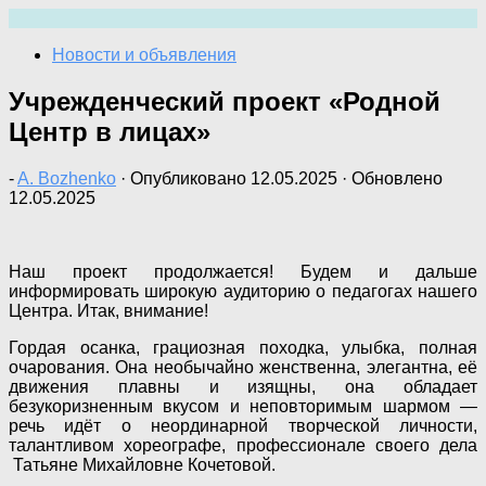
Перейти
к
Новости и объявления
содержимому
Учрежденческий проект «Родной
Центр в лицах»
-
A. Bozhenko
· Опубликовано
12.05.2025
· Обновлено
12.05.2025
Наш проект продолжается! Будем и дальше
информировать широкую аудиторию о педагогах нашего
Центра. Итак, внимание!
Гордая осанка, грациозная походка, улыбка, полная
очарования. Она необычайно женственна, элегантна, её
движения плавны и изящны, она обладает
безукоризненным вкусом и неповторимым шармом —
речь идёт о неординарной творческой личности,
талантливом хореографе, профессионале своего дела
Татьяне Михайловне Кочетовой.