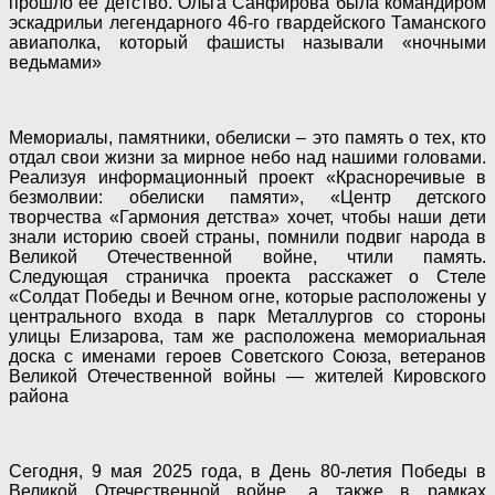
прошло ее детство. Ольга Санфирова была командиром
эскадрильи легендарного 46-го гвардейского Таманского
авиаполка, который фашисты называли «ночными
ведьмами»
Мемориалы, памятники, обелиски – это память о тех, кто
отдал свои жизни за мирное небо над нашими головами.
Реализуя информационный проект «Красноречивые в
безмолвии: обелиски памяти», «Центр детского
творчества «Гармония детства» хочет, чтобы наши дети
знали историю своей страны, помнили подвиг народа в
Великой Отечественной войне, чтили память.
Следующая страничка проекта расскажет о Стеле
«Солдат Победы и Вечном огне, которые расположены у
центрального входа в парк Металлургов со стороны
улицы Елизарова, там же расположена мемориальная
доска с именами героев Советского Союза, ветеранов
Великой Отечественной войны — жителей Кировского
района
Сегодня, 9 мая 2025 года, в День 80-летия Победы в
Великой Отечественной войне, а также в рамках