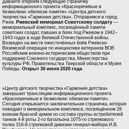
Давайте откроем следующую страничку
информационного проекта «Красноречивые в
безмолвии: обелиски памяти» «Центра детского
творчества «Гармония детства». Отправимся в город
Ржев.
Ржевский мемориал Советскому солдату
—
мемориальный комплекс, посвящённый памяти
советских солдат, павших в боях под Ржевом в 1942–
1943 годах в ходе Великой Отечественной войны.
Возведен на месте ожесточённых боёв Ржевско-
Вяземской операции по инициативе ветеранов ВОВ
Российским военно-историческим обществом при
поддержке Союзного государства, Министерства
культуры РФ, Правительства Тверской области и Музея
Победы.
Открыт 30 июня 2020 года
.
«Центр детского творчества «Гармония детства»
завершает трансляцию информационного проекта
«Красноречивые в безмолвии: обелиски памяти».
Сегодня открывается заключительная страничка, которая
поведает о мемориальном комплексе, посвящённом 28
воинам Красной армии из состава группы истребителей
танков 4-й роты 2-го батальона 1075-го стрелкового
полка 316-й стрелковой дивизии генерал-майора И.В.