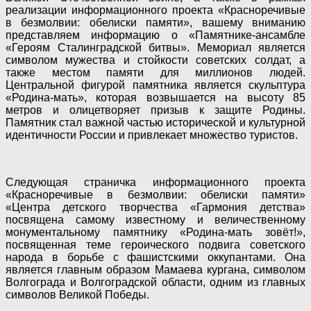
реализации информационного проекта «Красноречивые
в безмолвии: обелиски памяти», вашему вниманию
представляем информацию о «Памятнике-ансамбле
«Героям Сталинградской битвы». Мемориал является
символом мужества и стойкости советских солдат, а
также местом памяти для миллионов людей.
Центральной фигурой памятника является скульптура
«Родина-мать», которая возвышается на высоту 85
метров и олицетворяет призыв к защите Родины.
Памятник стал важной частью исторической и культурной
идентичности России и привлекает множество туристов.
Следующая страничка информационного проекта
«Красноречивые в безмолвии: обелиски памяти»
«Центра детского творчества «Гармония детства»
посвящена самому известному и величественному
монументальному памятнику «Родина-мать зовёт!»,
посвященная теме героического подвига советского
народа в борьбе с фашистскими оккупантами. Она
является главным образом Мамаева кургана, символом
Волгограда и Волгоградской области, одним из главных
символов Великой Победы.