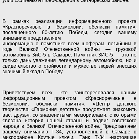
улиц Осипенко и Ново-садовой в Октябрьском районе.
В рамках реализации информационного проекта
«Красноречивые в безмолвии: обелиски памяти»,
посвященного 80-летию Победы, сегодня вашему
вниманию представляем
информацию о памятнике всем шоферам, погибшим в
годы Великой Отечественной войны — грузовой
автомобиль ЗиС-5 в Самаре. Памятник ЗИС-5 — это не
только дань уважения легендарному автомобилю, но и
свидетельство о стойкости и мужестве людей внесших
значимый вклад в Победу.
Приветствуем всех, кто заинтересовался нашим
информационным проектом «Красноречивые в
безмолвии: обелиски памяти». «Центр детского
творчества «Гармония детства» продолжает знакомить
вас, друзья, со знаменитыми мемориалами, с которыми
связана история нашей страны и подвиг советского
народа в Великой Отечественной войне. Представляем
вашему вниманию Т-34, установленный в Самаре в
микрорайоне Крутые ключи. Танк Т-34 -настоящая