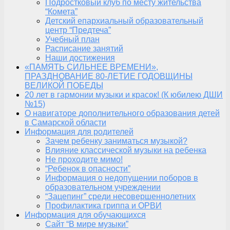
Подростковый клуб по месту жительства
“Комета”
Детский епархиальный образовательный
центр “Предтеча”
Учебный план
Расписание занятий
Наши достижения
«ПАМЯТЬ СИЛЬНЕЕ ВРЕМЕНИ»,
ПРАЗДНОВАНИЕ 80-ЛЕТИЕ ГОДОВЩИНЫ
ВЕЛИКОЙ ПОБЕДЫ
20 лет в гармонии музыки и красок! (К юбилею ДШИ
№15)
О навигаторе дополнительного образования детей
в Самарской области
Информация для родителей
Зачем ребенку заниматься музыкой?
Влияние классической музыки на ребенка
Не проходите мимо!
“Ребенок в опасности”
Информация о недопущении поборов в
образовательном учреждении
“Зацепинг” среди несовершеннолетних
Профилактика гриппа и ОРВИ
Информация для обучающихся
Сайт “В мире музыки”