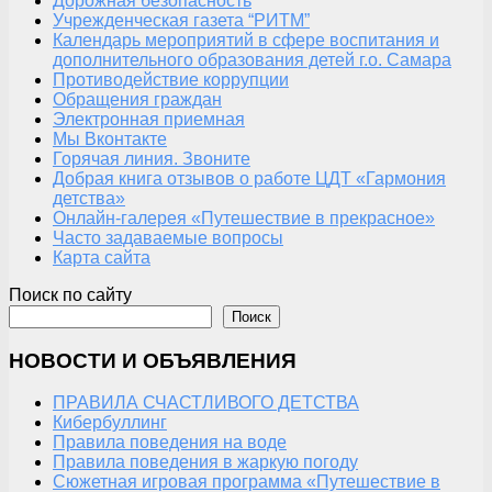
Дорожная безопасность
Учрежденческая газета “РИТМ”
Календарь мероприятий в сфере воспитания и
дополнительного образования детей г.о. Самара
Противодействие коррупции
Обращения граждан
Электронная приемная
Мы Вконтакте
Горячая линия. Звоните
Добрая книга отзывов о работе ЦДТ «Гармония
детства»
Онлайн-галерея «Путешествие в прекрасное»
Часто задаваемые вопросы
Карта сайта
Поиск по сайту
Поиск
НОВОСТИ И ОБЪЯВЛЕНИЯ
ПРАВИЛА СЧАСТЛИВОГО ДЕТСТВА
Кибербуллинг
Правила поведения на воде
Правила поведения в жаркую погоду
Сюжетная игровая программа «Путешествие в