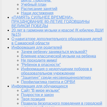
центр “Предтеча”
Учебный план
Расписание занятий
Наши достижения
«ПАМЯТЬ СИЛЬНЕЕ ВРЕМЕНИ»,
ПРАЗДНОВАНИЕ 80-ЛЕТИЕ ГОДОВЩИНЫ
ВЕЛИКОЙ ПОБЕДЫ
20 лет в гармонии музыки и красок! (К юбилею ДШИ
№15)
О навигаторе дополнительного образования детей
в Самарской области
Информация для родителей
Зачем ребенку заниматься музыкой?
Влияние классической музыки на ребенка
Не проходите мимо!
“Ребенок в опасности”
Информация о недопущении поборов в
образовательном учреждении
“Зацепинг” среди несовершеннолетних
Профилактика гриппа и ОРВИ
Информация для обучающихся
Сайт “В мире музыки”
Подросток и закон
Твоя позиция
Правила безопасного поведения в городской