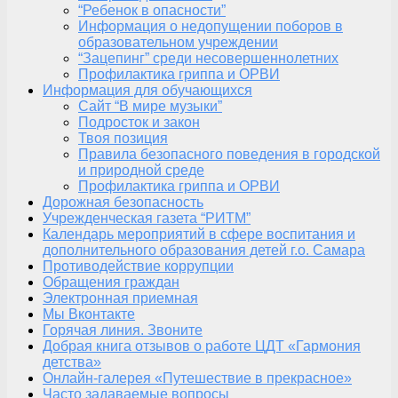
“Ребенок в опасности”
Информация о недопущении поборов в
образовательном учреждении
“Зацепинг” среди несовершеннолетних
Профилактика гриппа и ОРВИ
Информация для обучающихся
Сайт “В мире музыки”
Подросток и закон
Твоя позиция
Правила безопасного поведения в городской
и природной среде
Профилактика гриппа и ОРВИ
Дорожная безопасность
Учрежденческая газета “РИТМ”
Календарь мероприятий в сфере воспитания и
дополнительного образования детей г.о. Самара
Противодействие коррупции
Обращения граждан
Электронная приемная
Мы Вконтакте
Горячая линия. Звоните
Добрая книга отзывов о работе ЦДТ «Гармония
детства»
Онлайн-галерея «Путешествие в прекрасное»
Часто задаваемые вопросы