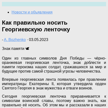
Перейти
к
Новости и объявления
содержимому
Как правильно носить
Георгиевскую ленточку
-
A. Bozhenko
·
03.05.2023
Знак памяти 🕊
Один из главных символов Дня Победы — чёрно-
оранжевая георгиевская ленточка, знак доблести и
памяти героизма наших солдат, сражавшихся за мир и
будущее против самой страшной угрозы человечества.
Впервые георгиевская лента появилась при правлении
императрицы Екатерины II, которая утвердила орден
Святого Георгия в знак мужества и отваги воинов.
Сегодня георгиевская ленточка приравнивается к
символам воинской славы, поэтому важно знать, как
правильно её носить. Об этом мы и рассказали в наших