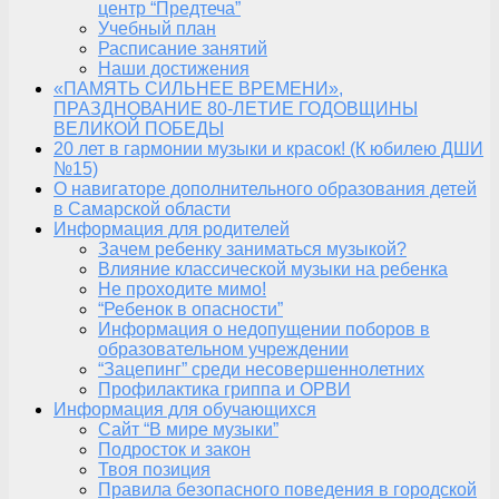
центр “Предтеча”
Учебный план
Расписание занятий
Наши достижения
«ПАМЯТЬ СИЛЬНЕЕ ВРЕМЕНИ»,
ПРАЗДНОВАНИЕ 80-ЛЕТИЕ ГОДОВЩИНЫ
ВЕЛИКОЙ ПОБЕДЫ
20 лет в гармонии музыки и красок! (К юбилею ДШИ
№15)
О навигаторе дополнительного образования детей
в Самарской области
Информация для родителей
Зачем ребенку заниматься музыкой?
Влияние классической музыки на ребенка
Не проходите мимо!
“Ребенок в опасности”
Информация о недопущении поборов в
образовательном учреждении
“Зацепинг” среди несовершеннолетних
Профилактика гриппа и ОРВИ
Информация для обучающихся
Сайт “В мире музыки”
Подросток и закон
Твоя позиция
Правила безопасного поведения в городской