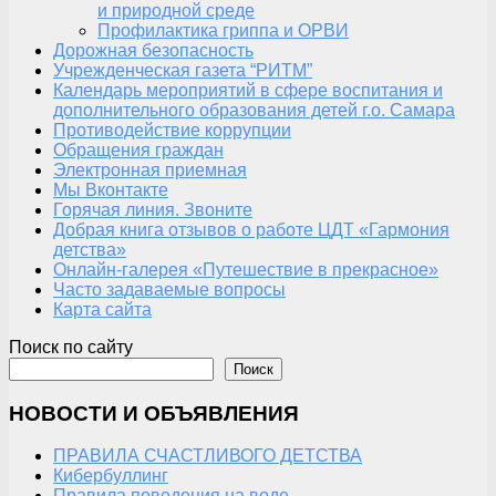
и природной среде
Профилактика гриппа и ОРВИ
Дорожная безопасность
Учрежденческая газета “РИТМ”
Календарь мероприятий в сфере воспитания и
дополнительного образования детей г.о. Самара
Противодействие коррупции
Обращения граждан
Электронная приемная
Мы Вконтакте
Горячая линия. Звоните
Добрая книга отзывов о работе ЦДТ «Гармония
детства»
Онлайн-галерея «Путешествие в прекрасное»
Часто задаваемые вопросы
Карта сайта
Поиск по сайту
Поиск
НОВОСТИ И ОБЪЯВЛЕНИЯ
ПРАВИЛА СЧАСТЛИВОГО ДЕТСТВА
Кибербуллинг
Правила поведения на воде