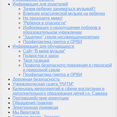
Информация для родителей
Зачем ребенку заниматься музыкой?
Влияние классической музыки на ребенка
Не проходите мимо!
“Ребенок в опасности”
Информация о недопущении поборов в
образовательном учреждении
“Зацепинг” среди несовершеннолетних
Профилактика гриппа и ОРВИ
Информация для обучающихся
Сайт “В мире музыки”
Подросток и закон
Твоя позиция
Правила безопасного поведения в городской
и природной среде
Профилактика гриппа и ОРВИ
Дорожная безопасность
Учрежденческая газета “РИТМ”
Календарь мероприятий в сфере воспитания и
дополнительного образования детей г.о. Самара
Противодействие коррупции
Обращения граждан
Электронная приемная
Мы Вконтакте
Горячая линия. Звоните