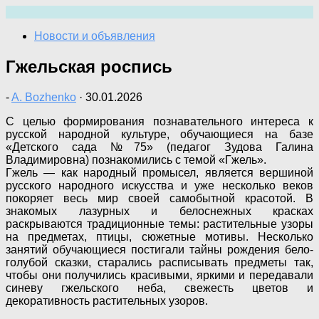
Перейти
к
Новости и объявления
содержимому
Гжельская роспись
-
A. Bozhenko
·
30.01.2026
С целью формирования познавательного интереса к
русской народной культуре, обучающиеся на базе
«Детского сада №75» (педагог Зудова Галина
Владимировна) познакомились с темой «Гжель».
Гжель — как народный промысел, является вершиной
русского народного искусства и уже несколько веков
покоряет весь мир своей самобытной красотой. В
знакомых лазурных и белоснежных красках
раскрываются традиционные темы: растительные узоры
на предметах, птицы, сюжетные мотивы. Несколько
занятий обучающиеся постигали тайны рождения бело-
голубой сказки, старались расписывать предметы так,
чтобы они получились красивыми, яркими и передавали
синеву гжельского неба, свежесть цветов и
декоративность растительных узоров.