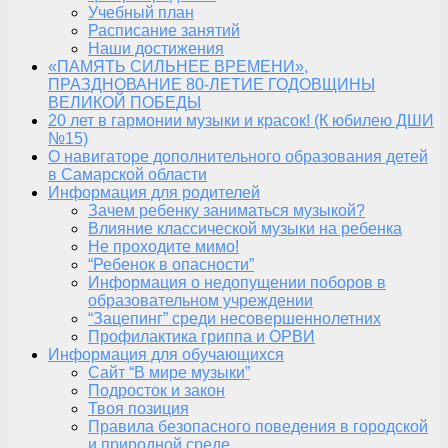
Учебный план
Расписание занятий
Наши достижения
«ПАМЯТЬ СИЛЬНЕЕ ВРЕМЕНИ»,
ПРАЗДНОВАНИЕ 80-ЛЕТИЕ ГОДОВЩИНЫ
ВЕЛИКОЙ ПОБЕДЫ
20 лет в гармонии музыки и красок! (К юбилею ДШИ
№15)
О навигаторе дополнительного образования детей
в Самарской области
Информация для родителей
Зачем ребенку заниматься музыкой?
Влияние классической музыки на ребенка
Не проходите мимо!
“Ребенок в опасности”
Информация о недопущении поборов в
образовательном учреждении
“Зацепинг” среди несовершеннолетних
Профилактика гриппа и ОРВИ
Информация для обучающихся
Сайт “В мире музыки”
Подросток и закон
Твоя позиция
Правила безопасного поведения в городской
и природной среде