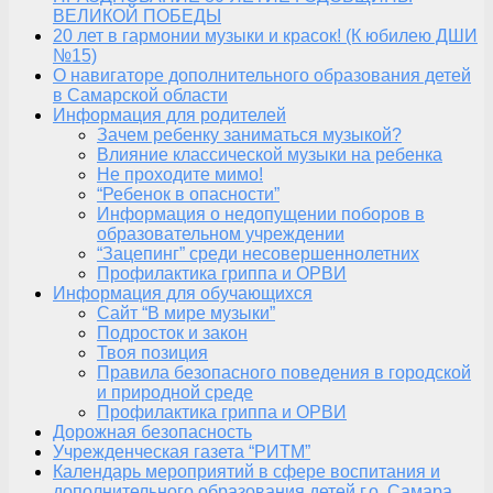
ВЕЛИКОЙ ПОБЕДЫ
20 лет в гармонии музыки и красок! (К юбилею ДШИ
№15)
О навигаторе дополнительного образования детей
в Самарской области
Информация для родителей
Зачем ребенку заниматься музыкой?
Влияние классической музыки на ребенка
Не проходите мимо!
“Ребенок в опасности”
Информация о недопущении поборов в
образовательном учреждении
“Зацепинг” среди несовершеннолетних
Профилактика гриппа и ОРВИ
Информация для обучающихся
Сайт “В мире музыки”
Подросток и закон
Твоя позиция
Правила безопасного поведения в городской
и природной среде
Профилактика гриппа и ОРВИ
Дорожная безопасность
Учрежденческая газета “РИТМ”
Календарь мероприятий в сфере воспитания и
дополнительного образования детей г.о. Самара