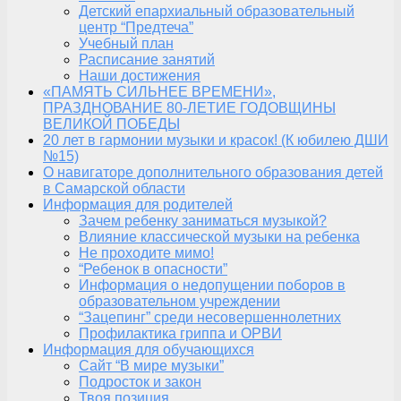
Детский епархиальный образовательный
центр “Предтеча”
Учебный план
Расписание занятий
Наши достижения
«ПАМЯТЬ СИЛЬНЕЕ ВРЕМЕНИ»,
ПРАЗДНОВАНИЕ 80-ЛЕТИЕ ГОДОВЩИНЫ
ВЕЛИКОЙ ПОБЕДЫ
20 лет в гармонии музыки и красок! (К юбилею ДШИ
№15)
О навигаторе дополнительного образования детей
в Самарской области
Информация для родителей
Зачем ребенку заниматься музыкой?
Влияние классической музыки на ребенка
Не проходите мимо!
“Ребенок в опасности”
Информация о недопущении поборов в
образовательном учреждении
“Зацепинг” среди несовершеннолетних
Профилактика гриппа и ОРВИ
Информация для обучающихся
Сайт “В мире музыки”
Подросток и закон
Твоя позиция