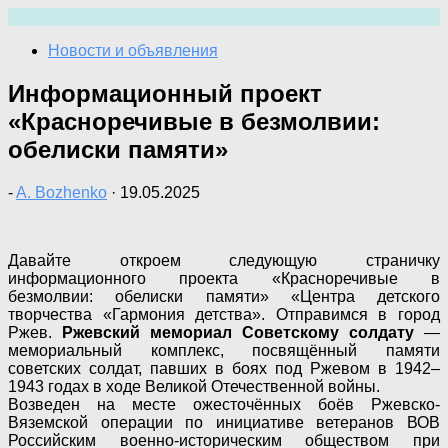
Перейти
к
Новости и объявления
содержимому
Информационный проект
«Красноречивые в безмолвии:
обелиски памяти»
-
A. Bozhenko
·
19.05.2025
Давайте откроем следующую страничку
информационного проекта «Красноречивые в
безмолвии: обелиски памяти» «Центра детского
творчества «Гармония детства». Отправимся в город
Ржев.
Ржевский мемориал Советскому солдату
—
мемориальный комплекс, посвящённый памяти
советских солдат, павших в боях под Ржевом в 1942–
1943 годах в ходе Великой Отечественной войны.
Возведен на месте ожесточённых боёв Ржевско-
Вяземской операции по инициативе ветеранов ВОВ
Российским военно-историческим обществом при