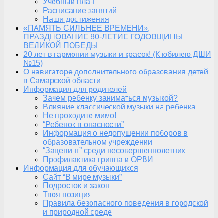
Учебный план
Расписание занятий
Наши достижения
«ПАМЯТЬ СИЛЬНЕЕ ВРЕМЕНИ»,
ПРАЗДНОВАНИЕ 80-ЛЕТИЕ ГОДОВЩИНЫ
ВЕЛИКОЙ ПОБЕДЫ
20 лет в гармонии музыки и красок! (К юбилею ДШИ
№15)
О навигаторе дополнительного образования детей
в Самарской области
Информация для родителей
Зачем ребенку заниматься музыкой?
Влияние классической музыки на ребенка
Не проходите мимо!
“Ребенок в опасности”
Информация о недопущении поборов в
образовательном учреждении
“Зацепинг” среди несовершеннолетних
Профилактика гриппа и ОРВИ
Информация для обучающихся
Сайт “В мире музыки”
Подросток и закон
Твоя позиция
Правила безопасного поведения в городской
и природной среде