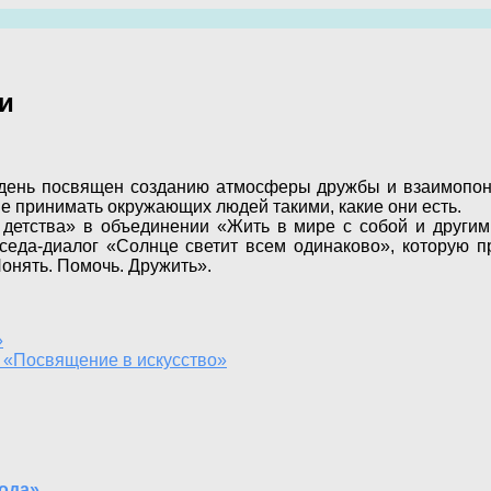
и
 день посвящен созданию атмосферы дружбы и взаимопон
 принимать окружающих людей такими, какие они есть.
 детства» в объединении «Жить в мире с собой и другими
еда-диалог «Солнце светит всем одинаково», которую п
онять. Помочь. Дружить».
»
 «Посвящение в искусство»
ода»