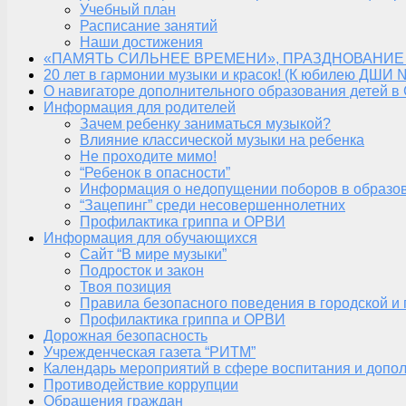
Учебный план
Расписание занятий
Наши достижения
«ПАМЯТЬ СИЛЬНЕЕ ВРЕМЕНИ», ПРАЗДНОВАНИЕ
20 лет в гармонии музыки и красок! (К юбилею ДШИ 
О навигаторе дополнительного образования детей в
Информация для родителей
Зачем ребенку заниматься музыкой?
Влияние классической музыки на ребенка
Не проходите мимо!
“Ребенок в опасности”
Информация о недопущении поборов в образо
“Зацепинг” среди несовершеннолетних
Профилактика гриппа и ОРВИ
Информация для обучающихся
Сайт “В мире музыки”
Подросток и закон
Твоя позиция
Правила безопасного поведения в городской и
Профилактика гриппа и ОРВИ
Дорожная безопасность
Учрежденческая газета “РИТМ”
Календарь мероприятий в сфере воспитания и допол
Противодействие коррупции
Обращения граждан