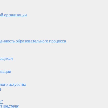
ой организации
енность образовательного процесса
ающихся
изации
ного искусства
а
а”
“Предтеча”