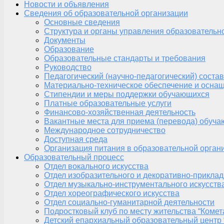
Новости и объявления
Сведения об образовательной организации
Основные сведения
Структура и органы управления образовательн
Документы
Образование
Образовательные стандарты и требования
Руководство
Педагогический (научно-педагогический) состав
Материально-техническое обеспечение и оснащ
Стипендии и меры поддержки обучающихся
Платные образовательные услуги
Финансово-хозяйственная деятельность
Вакантные места для приема (перевода) обуч
Международное сотрудничество
Доступная среда
Организация питания в образовательной орган
Образовательный процесс
Отдел вокального искусства
Отдел изобразительного и декоративно-приклад
Отдел музыкально-инструментального искусств
Отдел хореографического искусства
Отдел социально-гуманитарной деятельности
Подростковый клуб по месту жительства “Комет
Детский епархиальный образовательный центр 