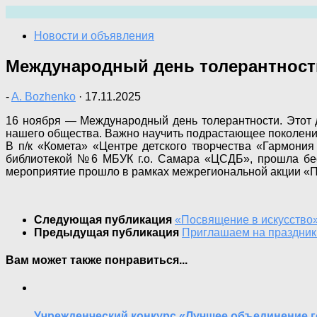
Перейти
к
Новости и объявления
содержимому
Международный день толерантност
-
A. Bozhenko
·
17.11.2025
16 ноября — Международный день толерантности. Этот
нашего общества. Важно научить подрастающее поколение
В п/к «Комета» «Центре детского творчества «Гармония
библиотекой №6 МБУК г.о. Самара «ЦСДБ», прошла бес
мероприятие прошло в рамках межрегиональной акции «П
Следующая публикация
«Посвящение в искусство
Предыдущая публикация
Приглашаем на праздник
Вам может также понравиться...
Учрежденческий конкурс «Лучшее объединение г