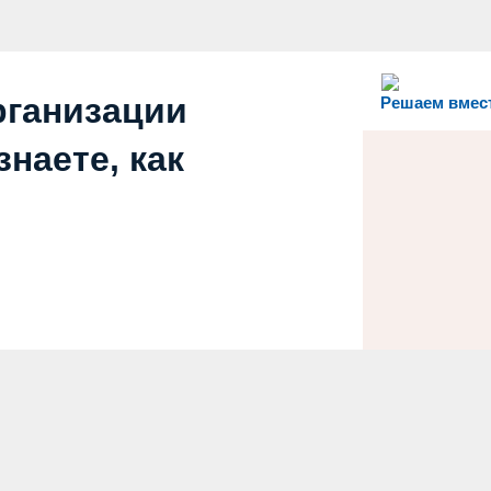
рганизации
Решаем вмес
наете, как