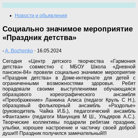
Перейти
к
Новости и объявления
содержимому
Социально значимое мероприятие
«Праздник детства»
-
A. Bozhenko
·
16.05.2024
Сегодня «Центр детского творчества «Гармония
детства» совместно с МБОУ Школа «Дневной
пансион-84» провели социально значимое мероприятие
«Праздник детства» в Доме-интернате для детей с
ограниченными возможностями здоровья. Ребят
порадовали своими выступлениями обучающаяся
образцового хореографического ансамбля
«Преображение» Ланкина Алиса (педагог Круль С Н.),
образцовый фольклорный ансамбль «Раздолье»
(руководитель Чайка И.Б.), педагогический ансамбль
«Фантазия» (педагоги Манунцев М Ш., Ульдяров А.С.).
Творческие коллективы подарили ребятам праздник,
улыбки, хорошее настроение и частичку своей доброй
души!!! Праздник получился замечательный!!!