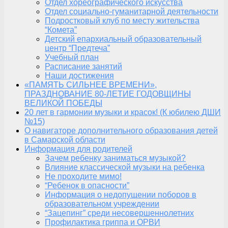
Отдел хореографического искусства
Отдел социально-гуманитарной деятельности
Подростковый клуб по месту жительства
“Комета”
Детский епархиальный образовательный
центр “Предтеча”
Учебный план
Расписание занятий
Наши достижения
«ПАМЯТЬ СИЛЬНЕЕ ВРЕМЕНИ»,
ПРАЗДНОВАНИЕ 80-ЛЕТИЕ ГОДОВЩИНЫ
ВЕЛИКОЙ ПОБЕДЫ
20 лет в гармонии музыки и красок! (К юбилею ДШИ
№15)
О навигаторе дополнительного образования детей
в Самарской области
Информация для родителей
Зачем ребенку заниматься музыкой?
Влияние классической музыки на ребенка
Не проходите мимо!
“Ребенок в опасности”
Информация о недопущении поборов в
образовательном учреждении
“Зацепинг” среди несовершеннолетних
Профилактика гриппа и ОРВИ