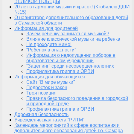
ВЕЛИКОЙ ПОБЕДЫ
20 лет в гармонии музыки и красок! (К юбилею ДШИ
№15)
О навигаторе дополнительного образования детей
в Самарской области
Информация для родителей
Зачем ребенку заниматься музыкой?
Влияние классической музыки на ребенка
Не проходите мимо!
“Ребенок в опасности”
Информация о недопущении поборов в
образовательном учреждении
“Зацепинг” среди несовершеннолетних
Профилактика гриппа и ОРВИ
Информация для обучающихся
Сайт “В мире музыки”
Подросток и закон
Твоя позиция
Правила безопасного поведения в городской
и природной среде
Профилактика гриппа и ОРВИ
Дорожная безопасность
Учрежденческая газета “РИТМ”
Календарь мероприятий в сфере воспитания и
дополнительного образования детей г.о. Самара