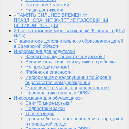
Расписание занятий
Наши достижения
«ПАМЯТЬ СИЛЬНЕЕ ВРЕМЕНИ»,
ПРАЗДНОВАНИЕ 80-ЛЕТИЕ ГОДОВЩИНЫ
ВЕЛИКОЙ ПОБЕДЫ
20 лет в гармонии музыки и красок! (К юбилею ДШИ
№15)
О навигаторе дополнительного образования детей
в Самарской области
Информация для родителей
Зачем ребенку заниматься музыкой?
Влияние классической музыки на ребенка
Не проходите мимо!
“Ребенок в опасности”
Информация о недопущении поборов в
образовательном учреждении
“Зацепинг” среди несовершеннолетних
Профилактика гриппа и ОРВИ
Информация для обучающихся
Сайт “В мире музыки”
Подросток и закон
Твоя позиция
Правила безопасного поведения в городской
и природной среде