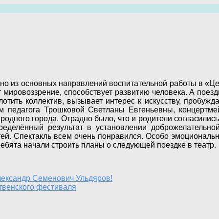
но из основных направлений воспитательной работы в «Цен
мировоззрение, способствует развитию человека. А поезд
лотить коллектив, вызывает интерес к искусству, пробужд
вом педагога Трошковой Светланы Евгеньевны, концертм
одного города. Отрадно было, что и родители согласились 
еделённый результат в установлении доброжелательно
тей. Спектакль всем очень понравился. Особо эмоциональн
ебята начали строить планы о следующей поездке в театр.
ександр Семенович Ульдяров!
твенского фестиваля