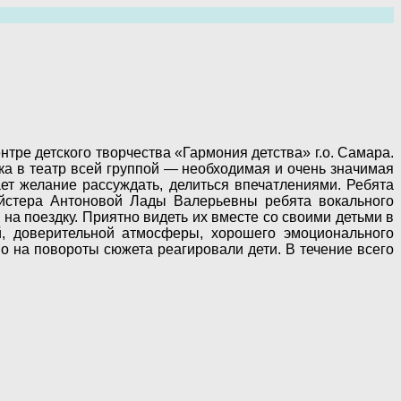
тре детского творчества «Гармония детства» г.о. Самара.
ка в театр всей группой — необходимая и очень значимая
ает желание рассуждать, делиться впечатлениями. Ребята
ейстера Антоновой Лады Валерьевны ребята вокального
на поездку. Приятно видеть их вместе со своими детьми в
й, доверительной атмосферы, хорошего эмоционального
о на повороты сюжета реагировали дети. В течение всего