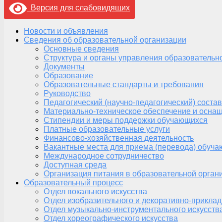
Версия для слабовидящих
Новости и объявления
Сведения об образовательной организации
Основные сведения
Структура и органы управления образовательн
Документы
Образование
Образовательные стандарты и требования
Руководство
Педагогический (научно-педагогический) состав
Материально-техническое обеспечение и оснащ
Стипендии и меры поддержки обучающихся
Платные образовательные услуги
Финансово-хозяйственная деятельность
Вакантные места для приема (перевода) обуч
Международное сотрудничество
Доступная среда
Организация питания в образовательной орган
Образовательный процесс
Отдел вокального искусства
Отдел изобразительного и декоративно-приклад
Отдел музыкально-инструментального искусств
Отдел хореографического искусства