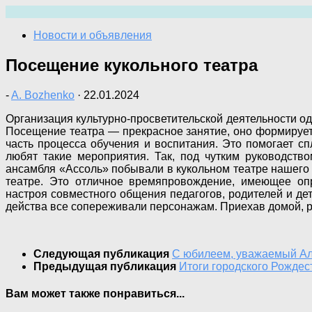
Перейти
к
Новости и объявления
содержимому
Посещение кукольного театра
-
A. Bozhenko
·
22.01.2024
Организация культурно-просветительской деятельности од
Посещение театра — прекрасное занятие, оно формирует 
часть процесса обучения и воспитания. Это помогает сп
любят такие мероприятия. Так, под чутким руководст
ансамбля «Ассоль» побывали в кукольном театре нашего р
театре. Это отличное времяпровождение, имеющее опр
настроя совместного общения педагогов, родителей и де
действа все сопереживали персонажам. Приехав домой, р
Следующая публикация
С юбилеем, уважаемый Ал
Предыдущая публикация
Итоги городского Рождес
Вам может также понравиться...