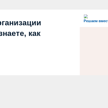
рганизации
Решаем вмес
наете, как