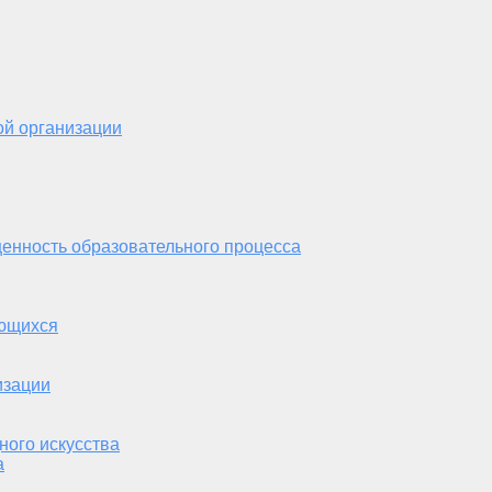
ой организации
енность образовательного процесса
ающихся
изации
ного искусства
а