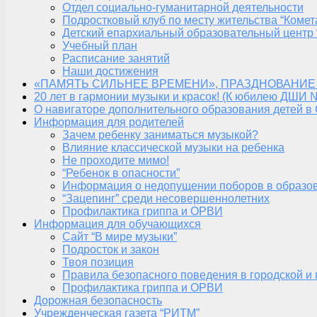
Отдел социально-гуманитарной деятельности
Подростковый клуб по месту жительства “Комет
Детский епархиальный образовательный центр 
Учебный план
Расписание занятий
Наши достижения
«ПАМЯТЬ СИЛЬНЕЕ ВРЕМЕНИ», ПРАЗДНОВАНИЕ
20 лет в гармонии музыки и красок! (К юбилею ДШИ 
О навигаторе дополнительного образования детей в
Информация для родителей
Зачем ребенку заниматься музыкой?
Влияние классической музыки на ребенка
Не проходите мимо!
“Ребенок в опасности”
Информация о недопущении поборов в образо
“Зацепинг” среди несовершеннолетних
Профилактика гриппа и ОРВИ
Информация для обучающихся
Сайт “В мире музыки”
Подросток и закон
Твоя позиция
Правила безопасного поведения в городской и
Профилактика гриппа и ОРВИ
Дорожная безопасность
Учрежденческая газета “РИТМ”