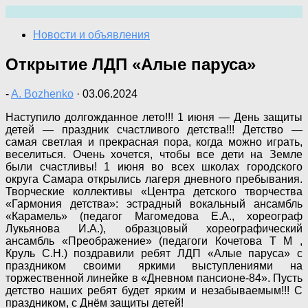
Перейти
к
Новости и объявления
содержимому
Открытие ЛДП «Алые паруса»
-
A. Bozhenko
·
03.06.2024
Наступило долгожданное лето!!! 1 июня — День защиты
детей — праздник счастливого детства!!! Детство —
самая светлая и прекрасная пора, когда можно играть,
веселиться. Очень хочется, чтобы все дети на Земле
были счастливы! 1 июня во всех школах городского
округа Самара открылись лагеря дневного пребывания.
Творческие коллективы «Центра детского творчества
«Гармония детства»: эстрадный вокальный ансамбль
«Карамель» (педагог Магомедова Е.А., хореограф
Лукьянова И.А.), образцовый хореографический
ансамбль «Преображение» (педагоги Кочетова Т М ,
Круль С.Н.) поздравили ребят ЛДП «Алые паруса» с
праздником своими яркими выступлениями на
торжественной линейке в «Дневном пансионе-84». Пусть
детство наших ребят будет ярким и незабываемым!!! С
праздником, с Днём защиты детей!