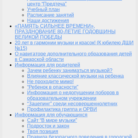
центр “Предтеча”
Учебный план
Расписание занятий
Наши достижения
«ПАМЯТЬ СИЛЬНЕЕ ВРЕМЕНИ»,
ПРАЗДНОВАНИЕ 80-ЛЕТИЕ ГОДОВЩИНЫ
ВЕЛИКОЙ ПОБЕДЫ
20 лет в гармонии музыки и красок! (К юбилею ДШИ
№15)
О навигаторе дополнительного образования детей
в Самарской области
Информация для родителей
Зачем ребенку заниматься музыкой?
Влияние классической музыки на ребенка
Не проходите мимо!
“Ребенок в опасности”
Информация о недопущении поборов в
образовательном учреждении
“Зацепинг” среди несовершеннолетних
Профилактика гриппа и ОРВИ
Информация для обучающихся
Сайт “В мире музыки”
Подросток и закон
Твоя позиция
Правила безопасного поведения в городской