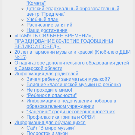
“Комета”
Детский епархиальный образовательный
центр “Предтеча”
Учебный план
Расписание занятий
Наши достижения
«ПАМЯТЬ СИЛЬНЕЕ ВРЕМЕНИ»,
ПРАЗДНОВАНИЕ 80-ЛЕТИЕ ГОДОВЩИНЫ
ВЕЛИКОЙ ПОБЕДЫ
20 лет в гармонии музыки и красок! (К юбилею ДШИ
№15)
О навигаторе дополнительного образования детей
в Самарской области
Информация для родителей
Зачем ребенку заниматься музыкой?
Влияние классической музыки на ребенка
Не проходите мимо!
“Ребенок в опасности”
Информация о недопущении поборов в
образовательном учреждении
“Зацепинг” среди несовершеннолетних
Профилактика гриппа и ОРВИ
Информация для обучающихся
Сайт “В мире музыки”
Подросток и закон