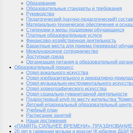
Образование
Образовательные стандарты и требования
Руководство
Педагогический (научно-педагогический) состав
Материально-техническое обеспечение и оснащ
Стипендии и меры поддержки обучающихся
Платные образовательные услуги
Финансово-хозяйственная деятельность
Вакантные места для приема (перевода) обуч
Международное сотрудничество
Доступная среда
Организация питания в образовательной орган
Образовательный процесс
Отдел вокального искусства
Отдел изобразительного и декоративно-приклад
Отдел музыкально-инструментального искусств
Отдел хореографического искусства
Отдел социально-гуманитарной деятельности
Подростковый клуб по месту жительства “Комет
Детский епархиальный образовательный центр 
Учебный план
Расписание занятий
Наши достижения
«ПАМЯТЬ СИЛЬНЕЕ ВРЕМЕНИ», ПРАЗДНОВАНИЕ
20 лет в гармонии музыки и красок! (К юбилею ДШИ 