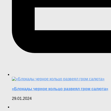
«Блокады черное кольцо развеял гром салюта»
29.01.2024