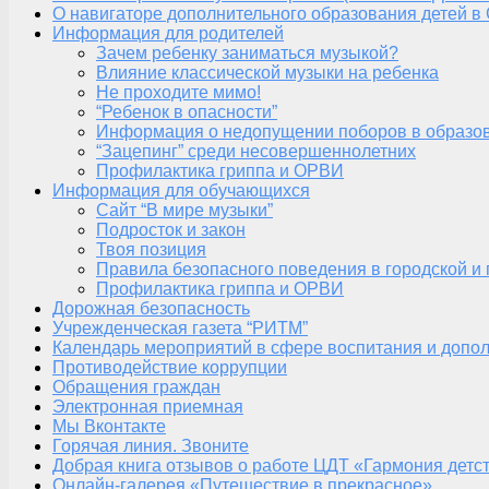
О навигаторе дополнительного образования детей в
Информация для родителей
Зачем ребенку заниматься музыкой?
Влияние классической музыки на ребенка
Не проходите мимо!
“Ребенок в опасности”
Информация о недопущении поборов в образо
“Зацепинг” среди несовершеннолетних
Профилактика гриппа и ОРВИ
Информация для обучающихся
Сайт “В мире музыки”
Подросток и закон
Твоя позиция
Правила безопасного поведения в городской и
Профилактика гриппа и ОРВИ
Дорожная безопасность
Учрежденческая газета “РИТМ”
Календарь мероприятий в сфере воспитания и допол
Противодействие коррупции
Обращения граждан
Электронная приемная
Мы Вконтакте
Горячая линия. Звоните
Добрая книга отзывов о работе ЦДТ «Гармония детс
Онлайн-галерея «Путешествие в прекрасное»