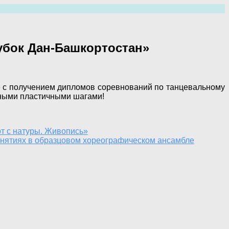
убок Дан-Башкортостан»
 с получением дипломов соревнований по танцевальному
нными пластичными шагами!
т с натуры. Живопись»
анятиях в образцовом хореографическом ансамбле