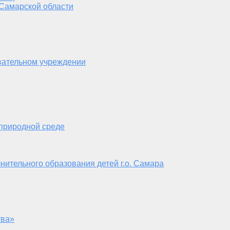
 Самарской области
вательном учреждении
 природной среде
нительного образования детей г.о. Самара
тва»