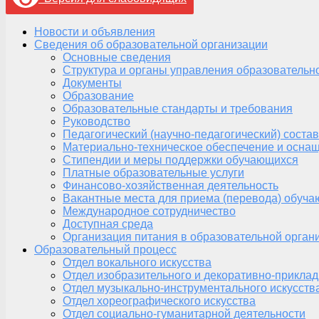
Новости и объявления
Сведения об образовательной организации
Основные сведения
Структура и органы управления образовательн
Документы
Образование
Образовательные стандарты и требования
Руководство
Педагогический (научно-педагогический) состав
Материально-техническое обеспечение и оснащ
Стипендии и меры поддержки обучающихся
Платные образовательные услуги
Финансово-хозяйственная деятельность
Вакантные места для приема (перевода) обуч
Международное сотрудничество
Доступная среда
Организация питания в образовательной орган
Образовательный процесс
Отдел вокального искусства
Отдел изобразительного и декоративно-приклад
Отдел музыкально-инструментального искусств
Отдел хореографического искусства
Отдел социально-гуманитарной деятельности