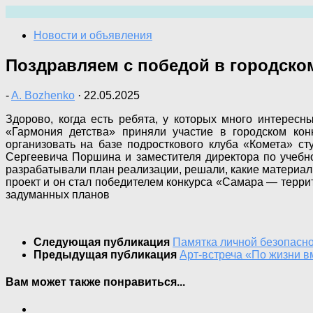
Перейти
к
Новости и объявления
содержимому
Поздравляем с победой в городско
-
A. Bozhenko
·
22.05.2025
Здорово, когда есть ребята, у которых много интересн
«Гармония детства» приняли участие в городском ко
организовать на базе подросткового клуба «Комета» с
Сергеевича Поршина и заместителя директора по учебн
разрабатывали план реализации, решали, какие материал
проект и он стал победителем конкурса «Самара — терри
задуманных планов
Следующая публикация
Памятка личной безопасн
Предыдущая публикация
Арт-встреча «По жизни в
Вам может также понравиться...