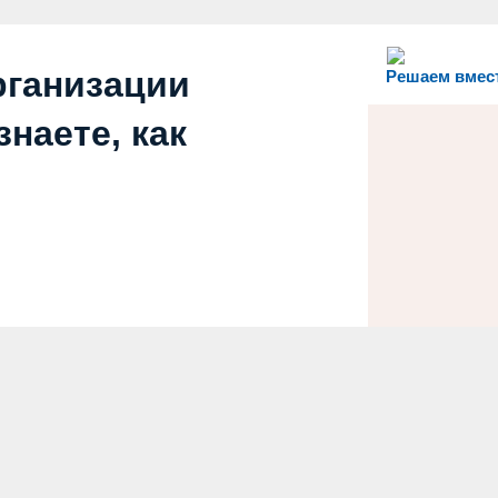
рганизации
Решаем вмес
наете, как