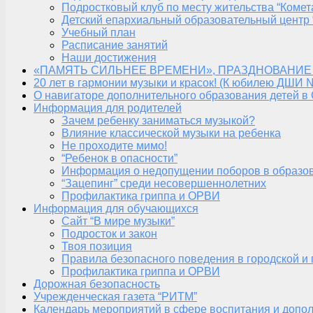
Подростковый клуб по месту жительства “Комет
Детский епархиальный образовательный центр 
Учебный план
Расписание занятий
Наши достижения
«ПАМЯТЬ СИЛЬНЕЕ ВРЕМЕНИ», ПРАЗДНОВАНИЕ
20 лет в гармонии музыки и красок! (К юбилею ДШИ 
О навигаторе дополнительного образования детей в
Информация для родителей
Зачем ребенку заниматься музыкой?
Влияние классической музыки на ребенка
Не проходите мимо!
“Ребенок в опасности”
Информация о недопущении поборов в образо
“Зацепинг” среди несовершеннолетних
Профилактика гриппа и ОРВИ
Информация для обучающихся
Сайт “В мире музыки”
Подросток и закон
Твоя позиция
Правила безопасного поведения в городской и
Профилактика гриппа и ОРВИ
Дорожная безопасность
Учрежденческая газета “РИТМ”
Календарь мероприятий в сфере воспитания и допол