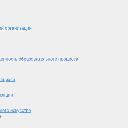
ой организации
енность образовательного процесса
ающихся
изации
ного искусства
а