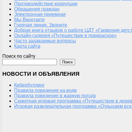
Противодействие коррупции
Обращения граждан
Электронная приемная
Мы Вконтакте
Горячая линия. Звоните
Добрая книга отзывов о работе ЦДТ «Гармония детс
Онлайн-галерея «Путешествие в прекрасное»
Часто задаваемые вопросы
Карта сайта
Поиск по сайту
Поиск
НОВОСТИ И ОБЪЯВЛЕНИЯ
Кибербуллинг
Правила поведения на воде
Правила поведения в жаркую погоду
Сюжетная игровая программа «Путешествие в дерев
Игровая развлекательная программа «Отдыхаем все