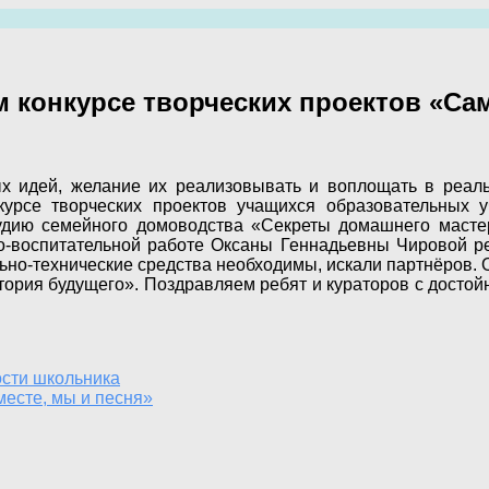
м конкурсе творческих проектов «Са
ых идей, желание их реализовывать и воплощать в реал
нкурсе творческих проектов учащихся образовательных
тудию семейного домоводства «Секреты домашнего масте
о-воспитательной работе Оксаны Геннадьевны Чировой ре
ьно-технические средства необходимы, искали партнёров.
тория будущего». Поздравляем ребят и кураторов с досто
ости школьника
месте, мы и песня»