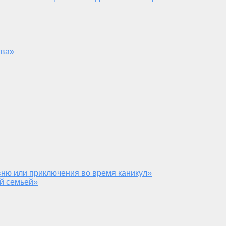
тва»
ню или приключения во время каникул»
й семьей»