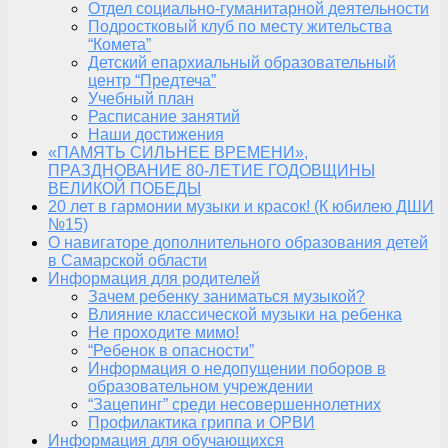
Отдел социально-гуманитарной деятельности
Подростковый клуб по месту жительства
“Комета”
Детский епархиальный образовательный
центр “Предтеча”
Учебный план
Расписание занятий
Наши достижения
«ПАМЯТЬ СИЛЬНЕЕ ВРЕМЕНИ»,
ПРАЗДНОВАНИЕ 80-ЛЕТИЕ ГОДОВЩИНЫ
ВЕЛИКОЙ ПОБЕДЫ
20 лет в гармонии музыки и красок! (К юбилею ДШИ
№15)
О навигаторе дополнительного образования детей
в Самарской области
Информация для родителей
Зачем ребенку заниматься музыкой?
Влияние классической музыки на ребенка
Не проходите мимо!
“Ребенок в опасности”
Информация о недопущении поборов в
образовательном учреждении
“Зацепинг” среди несовершеннолетних
Профилактика гриппа и ОРВИ
Информация для обучающихся