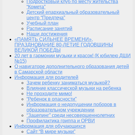
Подростковый клуб по месту жительства
“Комета”
Детский епархиальный образовательный
центр “Предтеча”
Учебный план
Расписание занятий
Наши достижения
«ПАМЯТЬ СИЛЬНЕЕ ВРЕМЕНИ»,
ПРАЗДНОВАНИЕ 80-ЛЕТИЕ ГОДОВЩИНЫ
ВЕЛИКОЙ ПОБЕДЫ
20 лет в гармонии музыки и красок! (К юбилею ДШИ
№15)
О навигаторе дополнительного образования детей
в Самарской области
Информация для родителей
Зачем ребенку заниматься музыкой?
Влияние классической музыки на ребенка
Не проходите мимо!
“Ребенок в опасности”
Информация о недопущении поборов в
образовательном учреждении
“Зацепинг” среди несовершеннолетних
Профилактика гриппа и ОРВИ
Информация для обучающихся
Сайт “В мире музыки”