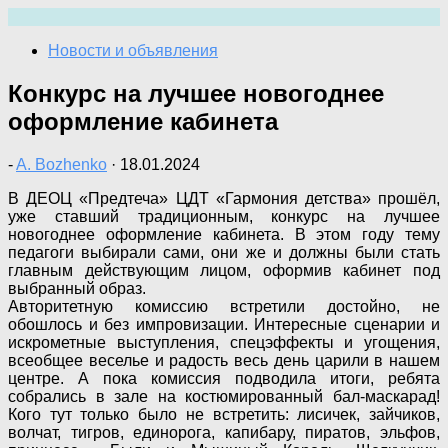
Перейти
к
Новости и объявления
содержимому
Конкурс на лучшее новогоднее
оформление кабинета
-
A. Bozhenko
·
18.01.2024
В ДЕОЦ «Предтеча» ЦДТ «Гармония детства» прошёл,
уже ставший традиционным, конкурс на лучшее
новогоднее оформление кабинета. В этом году тему
педагоги выбирали сами, они же и должны были стать
главным действующим лицом, оформив кабинет под
выбранный образ.
Авторитетную комиссию встретили достойно, не
обошлось и без импровизации. Интересные сценарии и
искрометные выступления, спецэффекты и угощения,
всеобщее веселье и радость весь день царили в нашем
центре. А пока комиссия подводила итоги, ребята
собрались в зале на костюмированный бал-маскарад!
Кого тут только было не встретить: лисичек, зайчиков,
волчат, тигров, единорога, капибару, пиратов, эльфов,